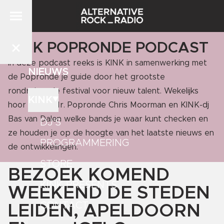
KINK POPRONDE PODCAST
In deze podcast reeks is KINK in samenwerking met
NIEUWS
de Popronde je guide door het grootste
rondreizende festival voor nieuw talent. Wekelijks
KINK
hoor je van Mr. Popronde Chris Moorman en KINK-dj
Bas van Dalen welke bands je waar kunt checken en
DJ'S
ze houden je op de hoogte van het laatste nieuws en
PROGRAMMERING
de ontwikkelingen.
STORE
BEZOEK KOMEND
KINK PRESENTS
WEEKEND DE STEDEN
CONTACT
LEIDEN, APELDOORN