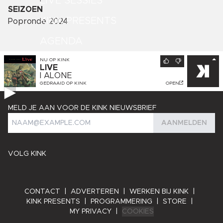
LIVE SESSIES
SEIZOEN
KINK PRESENTS
Popronde 2024
AGENDA
NU OP
KINK
LIVE
I ALONE
GEDRAAID OP
KINK
OPEN
MELD JE AAN VOOR DE KINK NIEUWSBRIEF
AANMELDEN
VOLG KINK
CONTACT
|
ADVERTEREN
|
WERKEN BIJ KINK
|
KINK PRESENTS
|
PROGRAMMERING
|
STORE
|
MY PRIVACY
|
COOKIES