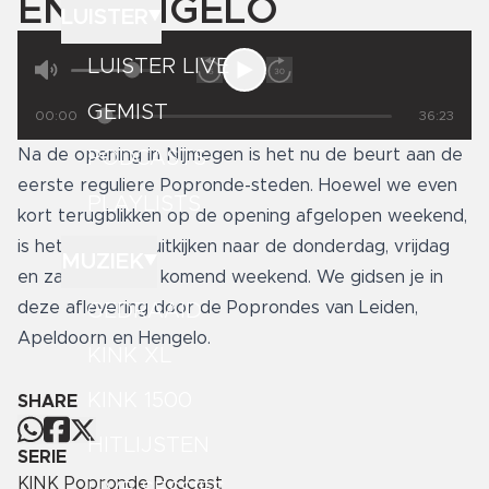
EN HENGELO
LUISTER
LUISTER LIVE
GEMIST
00:00
36:23
Na de opening in Nijmegen is het nu de beurt aan de
PODCASTS
eerste reguliere Popronde-steden. Hoewel we even
PLAYLISTS
kort terugblikken op de opening afgelopen weekend,
is het nu vooral uitkijken naar de donderdag, vrijdag
MUZIEK
en zaterdag van komend weekend. We gidsen je in
deze aflevering door de Poprondes van Leiden,
GEDRAAID
Apeldoorn en Hengelo.
KINK XL
KINK 1500
SHARE
HITLIJSTEN
SERIE
KINK Popronde Podcast