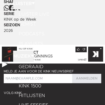
SHARE
LUISTER
LUISTER LIVE
SERIE
KINK op de Week
GEMIST
SEIZOEN
2026
PODCASTS
PLAYLISTS
NU OP
KINK
YARD ACT
MUZIEK
NEW BEGINNINGS
GEDRAAID OP
KINK
OPEN
GEDRAAID
MELD JE AAN VOOR DE KINK NIEUWSBRIEF
KINK XL
AANMELDEN
KINK 1500
VOLG KINK
HITLIJSTEN