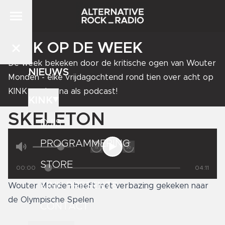
KINK OP DE WEEK
De week bekeken door de kritische ogen van Wouter
NIEUWS
Monden - elke vrijdagochtend rond tien over acht op
KINK en daarna als podcast!
KINK
SKELETON
DJ'S
PROGRAMMERING
STORE
00:00
04:11
KINK PRESENTS
Wouter Monden heeft met verbazing gekeken naar
de Olympische Spelen
CONTACT