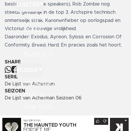
LUISTER
beste test voor je speakers), Rob Zombie nog
steeds gevaarlijk in de top 3, Archspire technisch
LUISTER LIVE
onmenselijk strak, Kanonenfieber op oorlogspad en
Victorius de eeuwige vrolijkheid.
GEMIST
Daaronder: Exodus, Ayreon, Sylosis en Corrosion Of
PODCASTS
Conformity. Breed. Hard. En precies zoals het hoort.
PLAYLISTS
SHARE
MUZIEK
SERIE
GEDRAAID
De Lijst van Acherman
SEIZOEN
KINK XL
De Lijst van Acherman Seizoen 06
KINK 1500
HITLIJSTEN
NU OP
KINK
THE HAUNTED YOUTH
FORGET ME