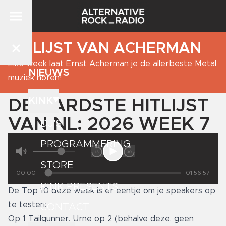
DE LIJST VAN ACHERMAN
Elke week laat Ernst Acherman je de allerbeste Metal
NIEUWS
muziek horen!
KINK
DE HARDSTE HITLIJST
VAN NL: 2026 WEEK 7
DJ'S
PROGRAMMERING
STORE
00:00
01:56:57
KINK PRESENTS
De Top 10 deze week is er eentje om je speakers op
te testen:
CONTACT
Op 1 Tailgunner. Urne op 2 (behalve deze, geen