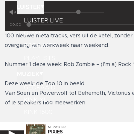
LUISTER
LUISTER LIVE
00:00
GEMIST
100 nieuwe metaltracks, vers uit de ketel, zonder
PODCASTS
overgang van werkweek naar weekend.
PLAYLISTS
Nummer 1 deze week: Rob Zombie – (I’m a) Rock “
MUZIEK
Deze week: de Top 10 in beeld
GEDRAAID
Van Soen en Powerwolf tot Behemoth, Victorius e
KINK XL
of je speakers nog meewerken.
KINK 1500
HITLIJSTEN
NU OP
KINK
PIXIES