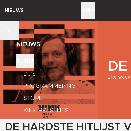
NIEUWS
KINK
NIEUWS
KINK
DE
DJ'S
Elke week 
PROGRAMMERING
STORE
KINK PRESENTS
CONTACT
DE HARDSTE HITLIJST 