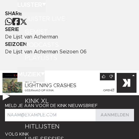
LUISTER
SHARE
LUISTER LIVE
SERIE
GEMIST
De Lijst van Acherman
PODCASTS
SEIZOEN
De Lijst van Acherman Seizoen 06
PLAYLISTS
MUZIEK
NU OP
KINK
LIVE
LIGHTNING CRASHES
GEDRAAID
GEDRAAID OP
KINK
OPEN
KINK XL
MELD JE AAN VOOR DE KINK NIEUWSBRIEF
KINK 1500
AANMELDEN
HITLIJSTEN
VOLG KINK