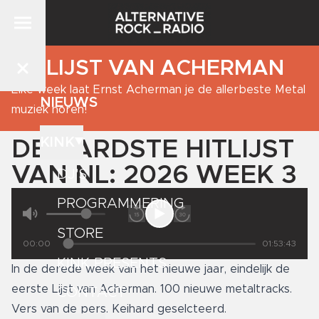
DE LIJST VAN ACHERMAN
Elke week laat Ernst Acherman je de allerbeste Metal
NIEUWS
muziek horen!
KINK
DE HARDSTE HITLIJST
VAN NL: 2026 WEEK 3
DJ'S
PROGRAMMERING
STORE
00:00
01:53:43
KINK PRESENTS
In de derede week van het nieuwe jaar, eindelijk de
eerste Lijst van Acherman. 100 nieuwe metaltracks.
CONTACT
Vers van de pers. Keihard geselcteerd.