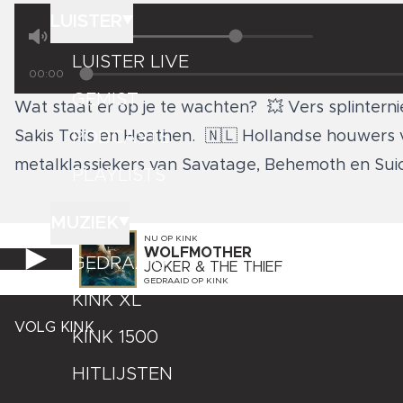
LUISTER
LUISTER LIVE
00:00
GEMIST
Wat staat er op je te wachten? 💥 Vers splinterni
PODCASTS
Sakis Tolis en Heathen. 🇳🇱 Hollandse houwers va
metalklassiekers van Savatage, Behemoth en Suic
PLAYLISTS
MUZIEK
NU OP
KINK
WOLFMOTHER
GEDRAAID
JOKER & THE THIEF
GEDRAAID OP
KINK
KINK XL
VOLG KINK
KINK 1500
HITLIJSTEN