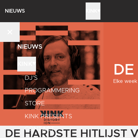
NIEUWS
KINK
NIEUWS
KINK
DE
DJ'S
Elke week 
PROGRAMMERING
STORE
KINK PRESENTS
CONTACT
DE HARDSTE HITLIJST 