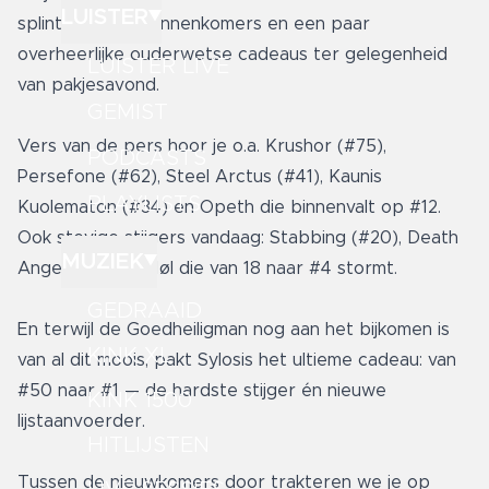
LUISTER
splinternieuwe binnenkomers en een paar
overheerlijke ouderwetse cadeaus ter gelegenheid
LUISTER LIVE
van pakjesavond.
GEMIST
Vers van de pers hoor je o.a. Krushor (#75),
PODCASTS
Persefone (#62), Steel Arctus (#41), Kaunis
PLAYLISTS
Kuolematon (#34) en Opeth die binnenvalt op #12.
Ook stevige stijgers vandaag: Stabbing (#20), Death
MUZIEK
Angel (#31) en Møl die van 18 naar #4 stormt.
GEDRAAID
En terwijl de Goedheiligman nog aan het bijkomen is
KINK XL
van al dit moois, pakt Sylosis het ultieme cadeau: van
#50 naar #1 — de hardste stijger én nieuwe
KINK 1500
lijstaanvoerder.
HITLIJSTEN
Tussen de nieuwkomers door trakteren we je op