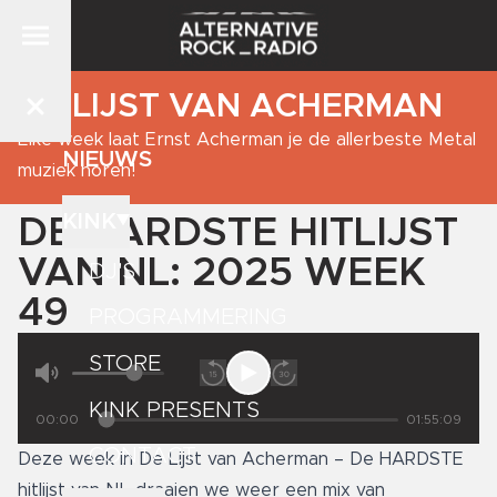
DE LIJST VAN ACHERMAN
Elke week laat Ernst Acherman je de allerbeste Metal
NIEUWS
muziek horen!
KINK
DE HARDSTE HITLIJST
VAN NL: 2025 WEEK
DJ'S
49
PROGRAMMERING
STORE
KINK PRESENTS
00:00
01:55:09
CONTACT
Deze week in De Lijst van Acherman – De HARDSTE
hitlijst van NL draaien we weer een mix van