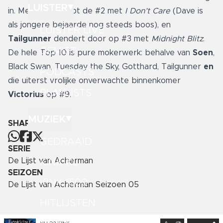
LUISTER
in. Megadeth grijpt de #2 met
I Don’t Care
(Dave is
als jongere bejaarde nog steeds boos), en
LUISTER LIVE
Tailgunner
dendert door op #3 met
Midnight Blitz
.
GEMIST
De hele Top 10 is pure mokerwerk: behalve van
Soen
,
Black Swan, Tuesday the Sky, Gotthard, Tailgunner
en
PODCASTS
die uiterst vrolijke onverwachte binnenkomer
PLAYLISTS
Victorius
op #9.
MUZIEK
SHARE
GEDRAAID
SERIE
De Lijst van Acherman
KINK XL
SEIZOEN
KINK 1500
De Lijst van Acherman Seizoen 05
HITLIJSTEN