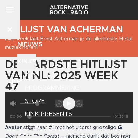
DE LIJST VAN ACHERMAN
Elke week laat Ernst Acherman je de allerbeste Metal
NIEUWS
muziek horen!
KINK
DE HARDSTE HITLIJST
VAN NL: 2025 WEEK
DJ'S
47
PROGRAMMERING
STORE
KINK PRESENTS
00:00
01:53:19
CONTACT
Avatar
stijgt naar #1 met het uiterst griezelige 👻
Don’t Go In The Forest
— niemand durft dat bos nog