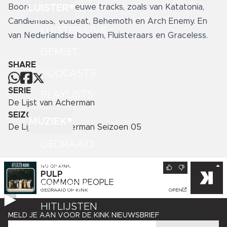
LUISTER
Boordevol met nieuwe tracks, zoals van Katatonia,
Candlemass, Volbeat, Behemoth en Arch Enemy. En
LUISTER LIVE
van Nederlandse bodem, Fluisteraars en Graceless.
GEMIST
SHARE
PODCASTS
SERIE
PLAYLISTS
De Lijst van Acherman
SEIZOEN
MUZIEK
De Lijst van Acherman Seizoen 05
GEDRAAID
KINK XL
NU OP
KINK
PULP
COMMON PEOPLE
KINK 1500
GEDRAAID OP
KINK
OPEN
HITLIJSTEN
MELD JE AAN VOOR DE KINK NIEUWSBRIEF