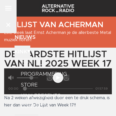
DE LIJST VAN ACHERMAN
Elke week laat Ernst Acherman je de allerbeste Metal
NIEUWS
muziek horen!
KINK
DE HARDSTE HITLIJST
VAN NL! 2025 WEEK 17
DJ'S
PROGRAMMERING
STORE
00:00
01:57:59
KINK PRESENTS
Na 2 weken afwezigheid door een te druk schema, is
hier dan weer De Lijst van Week 17!!
CONTACT