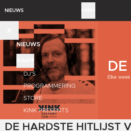
NIEUWS
KINK
NIEUWS
KINK
DE
DJ'S
Elke week 
PROGRAMMERING
STORE
KINK PRESENTS
CONTACT
DE HARDSTE HITLIJST V