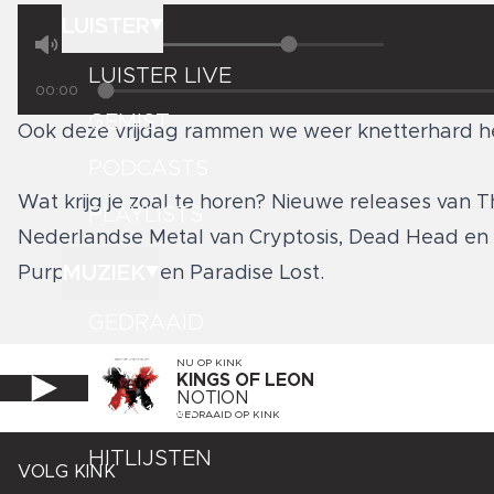
LUISTER
LUISTER LIVE
00:00
GEMIST
Ook deze vrijdag rammen we weer knetterhard 
PODCASTS
Wat krijg je zoal te horen? Nieuwe releases van T
PLAYLISTS
Nederlandse Metal van Cryptosis, Dead Head en 
MUZIEK
Purple, Slayer en Paradise Lost.
GEDRAAID
KINK XL
NU OP
KINK
KINGS OF LEON
NOTION
KINK 1500
GEDRAAID OP
KINK
HITLIJSTEN
VOLG KINK