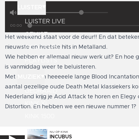
LUISTER
LUISTER LIVE
00:00
GEMIST
Het weekend staat voor de deur!! En dat betekent
PODCASTS
nieuwste en heetste hits in Metalland.
Wie hebben er allemaal nieuw werk uit? En hoe g
PLAYLISTS
is vanmiddag weer te beluisteren.
MUZIEK
Met daarin een heeeeele lange Blood Incantation
aantal gezellige oude Death Metal klassiekers kom
GEDRAAID
Nederland krijg je Acid Attack te horen en Elegy
KINK XL
Distortion. En hebben we een nieuwe nummer 1?
KINK 1500
HITLIJSTEN
NU OP
KINK
INCUBUS