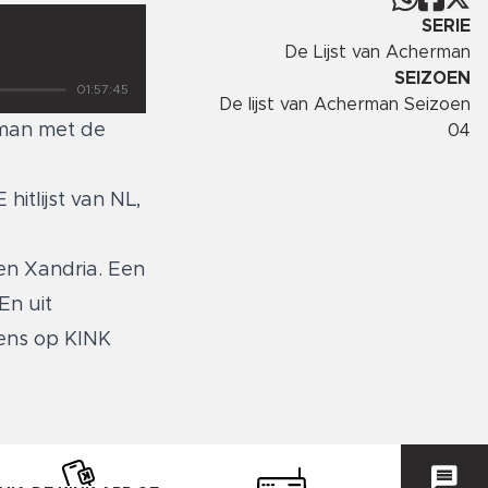
SERIE
De Lijst van Acherman
SEIZOEN
01:57:45
De lijst van Acherman Seizoen
rman met de
04
itlijst van NL,
en Xandria. Een
En uit
gens op KINK