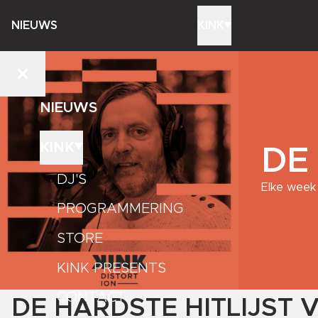
NIEUWS
KINK
NIEUWS
KINK
DE
DJ'S
Elke week 
PROGRAMMERING
STORE
KINK PRESENTS
CONTACT
DE HARDSTE HITLIJST 