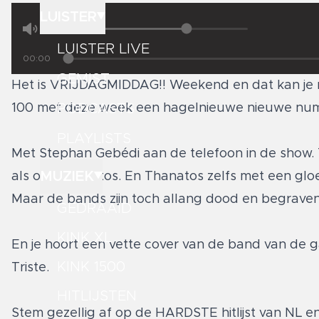
LUISTER
LUISTER LIVE
00:00
GEMIST
Het is VRIJDAGMIDDAG!! Weekend en dat kan je n
PODCASTS
100 met deze week een hagelnieuwe nieuwe num
PLAYLISTS
Met Stephan Gebédi aan de telefoon in de show. 
MUZIEK
als ook Thanatos. En Thanatos zelfs met een gl
Maar de bands zijn toch allang dood en begraven?
GEDRAAID
KINK XL
En je hoort een vette cover van de band van de 
KINK 1500
Triste.
HITLIJSTEN
Stem gezellig af op de HARDSTE hitlijst van NL en