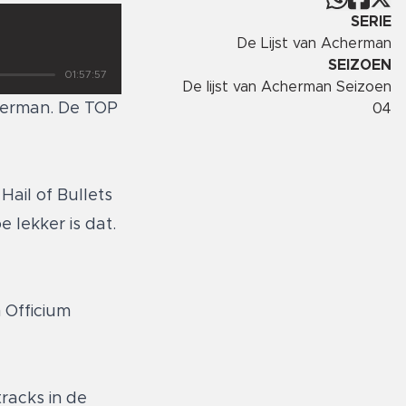
SERIE
De Lijst van Acherman
SEIZOEN
01:57:57
De lijst van Acherman Seizoen
herman. De TOP
04
ail of Bullets
lekker is dat.
 Officium
racks in de