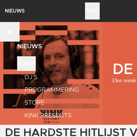
NIEUWS
KINK
NIEUWS
KINK
DE
DJ'S
Elke week 
PROGRAMMERING
STORE
KINK PRESENTS
CONTACT
DE HARDSTE HITLIJST 