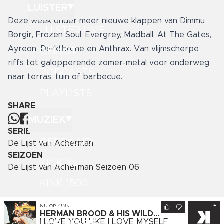
LUISTER
Deze week onder meer nieuwe klappen van Dimmu
LUISTER LIVE
Borgir, Frozen Soul, Evergrey, Madball, At The Gates,
Ayreon, Darkthrone en Anthrax. Van vlijmscherpe
GEMIST
riffs tot galopperende zomer-metal voor onderweg
PODCASTS
naar terras, tuin of barbecue.
PLAYLISTS
SHARE
MUZIEK
SERIE
GEDRAAID
De Lijst van Acherman
SEIZOEN
KINK XL
De Lijst van Acherman Seizoen 06
KINK 1500
HITLIJSTEN
NU OP
KINK
HERMAN BROOD & HIS WILD
ROMANCE
I LOVE YOU LIKE I LOVE MYSELF