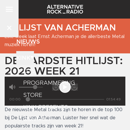
DE LIJST VAN ACHERMAN
Elke week laat Ernst Acherman je de allerbeste Metal
NIEUWS
muziek horen!
KINK
DE HARDSTE HITLIJST:
2026 WEEK 21
DJ'S
PROGRAMMERING
STORE
00:00
01:54:49
KINK PRESENTS
De nieuwste Metal tracks zijn te horen in de top 100
bij De Lijst van Acherman. Luister hier snel wat de
CONTACT
populairste tracks zijn van week 21!