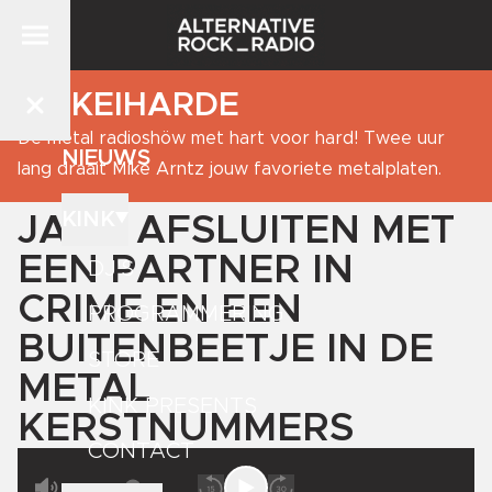
DE KEIHARDE
De metal radioshöw met hart voor hard! Twee uur
NIEUWS
lang draait Mike Arntz jouw favoriete metalplaten.
KINK
JAAR AFSLUITEN MET
EEN PARTNER IN
DJ'S
CRIME EN EEN
PROGRAMMERING
BUITENBEETJE IN DE
STORE
METAL
KINK PRESENTS
KERSTNUMMERS
CONTACT