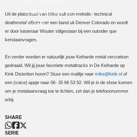
LIVE SESSIES
KINK PRESENTS
Uit de platenkast van Mike valt een melodic- technical
deathmetal album van een band uit Denver Colorado en wordt
AGENDA
er door luisteraar Wouter stilgestaan bij een outsider que
kerstaanvragen.
En verder worden er natuurlijk jouw Keiharde metal verzoeken
gedraaid. Wil jij jouw favoriete metaltracks in De Keiharde op
Kink Distortion horen? Stuur een mailtje naar
mike@kink.nl
of
een (voice) appje naar 06- 35 66 53 92. Wil je in de show komen
om je metalaanvraag toe te lichten, zet dan je telefoonnummer
erbij.
SHARE
SERIE