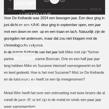
LUISTER
00:00
01:55:41
LUISTER LIVE
Voor De Keiharde was 2024 een bewogen jaar. Een deur ging in
GEMIST
juni dicht en een KINK- deur ging in september open, een jaar
met een down en een
up en een traan en lach. Natuurlijk zijn de
PODCASTS
gezegden net andersom, maar dat zou niet kloppen met de
PLAYLISTS
chronologische volgorde.
In de laatste Keiharde van het jaar
belt Mike met zijn “former
MUZIEK
partner in crime” Suzanne Bosman. Drie en een half jaar jaar
lang hebben Mike en Suzanne intensief samengewerkt en lief
GEDRAAID
en leed gedeeld. Hoe is het met Suzanne? Mist ze De Keiharde
KINK XL
en de luisteraars en heeft ze een tip meegenomen?
KINK 1500
Metal Wim heeft het over een ontmoeting met twee broers die al
HITLIJSTEN
vanaf de jaren 80 actief zijn in de metal en sinds een paar jaar
weer samenwerken.