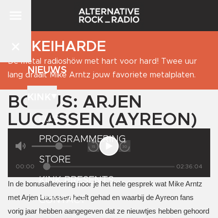
DE KEIHARDE
De metal radioshöw met hart voor hard! Twee uur
NIEUWS
lang draait Mike Arntz jouw favoriete metalplaten.
KINK
BONUS: ARJEN
LUCASSEN (AYREON)
DJ'S
PROGRAMMERING
STORE
00:00
02:36:04
KINK PRESENTS
In de bonusaflevering hoor je het hele gesprek wat Mike Arntz
met Arjen Lucassen heeft gehad en waarbij de Ayreon fans
CONTACT
vorig jaar hebben aangegeven dat ze nieuwtjes hebben gehoord