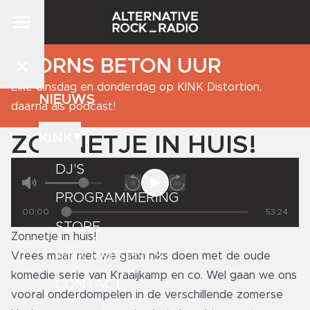
BJORNS BETON UUR
Elke dinsdag en donderdag op KINK Distortion,
NIEUWS
daarna als podcast!
KINK
ZONNETJE IN HUIS!
DJ'S
PROGRAMMERING
00:00
53:24
STORE
Zonnetje in huis!
KINK PRESENTS
Vrees maar niet we gaan niks doen met de oude
komedie serie van Kraaijkamp en co. Wel gaan we ons
CONTACT
vooral onderdompelen in de verschillende zomerse