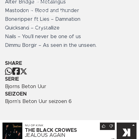
LIVE SESSIES
Alter Bridge – Metalingus
Mastodon – Blood and thunder
KINK PRESENTS
Boneripper ft Lies – Damnation
AGENDA
Quicksand – Crystallize
Nails – You’ll never be one of us
Dimmu Borgir – As seen in the unseen.
SHARE
SERIE
Bjorns Beton Uur
SEIZOEN
Bjorn's Beton Uur seizoen 6
NU OP
KINK
THE BLACK CROWES
JEALOUS AGAIN