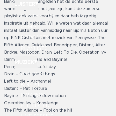
klanken van mij. Aangezien het de echte eerste
LUISTER
warme dagen van het jaar zijn, komt de zomerse
LUISTER LIVE
playlist ook weer voorbij en daar heb ik gretig
inspiratie uit gehaald. Wil je weten wat daar allemaal
GEMIST
instaat luister dan vanmiddag naar Bjorn’s Beton uur
PODCASTS
op KINK Distortion met muziek van Pennywise, The
Fifth Alliance, Quicksand, Boneripper, Distant, Alter
PLAYLISTS
Bridge, Mastodon, Drain, Left To Die, Operation Ivy,
Dimmu Borgir, Nails and Bayline!
MUZIEK
Pennywise – Peaceful day
GEDRAAID
Drain – Good good things
Left to die – Archangel
KINK XL
Distant – Rat Torture
KINK 1500
Bayline – Sinking in slow motion
Operation Ivy – Knowledge
HITLIJSTEN
The Fifth Alliance – Fool on the hill