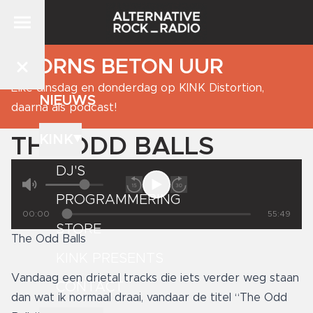
BJORNS BETON UUR
Elke dinsdag en donderdag op KINK Distortion,
NIEUWS
daarna als podcast!
KINK
THE ODD BALLS
DJ'S
PROGRAMMERING
00:00
55:49
STORE
The Odd Balls
KINK PRESENTS
Vandaag een drietal tracks die iets verder weg staan
CONTACT
dan wat ik normaal draai, vandaar de titel “The Odd