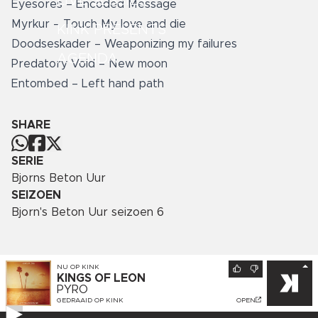
LIVE SESSIES
Eyesores – Encoded Message
Myrkur – Touch My love and die
KINK PRESENTS
Doodseskader – Weaponizing my failures
AGENDA
Predatory Void – New moon
Entombed – Left hand path
SHARE
SERIE
Bjorns Beton Uur
SEIZOEN
Bjorn's Beton Uur seizoen 6
NU OP
KINK
KINGS OF LEON
PYRO
GEDRAAID OP
KINK
OPEN