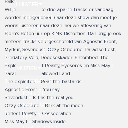
Balls”.
LUISTER
Wil je weten welke drie aparte tracks er vandaag
LUISTER LIVE
worden meegenomen naar deze show, dan moet je
vooral luisteren naar deze nieuwe aflevering van
GEMIST
Bjorn’s Beton uur op KINK Distortion. Dan krijg je ook
PODCASTS
meteen tracks voorgeschoteld van Agnostic Front,
Myrkur, Sevendust, Ozzy Osbourne, Paradise Lost,
PLAYLISTS
Predatory Void, Doodseskader, Entombed, The
Exploited, Reflect Reality, Eyesores en Miss May I.
MUZIEK
Paradise lost – Hallowed Land
GEDRAAID
The exploited – Beat the bastards
Agnostic Front – You say
KINK XL
Sevendust – Is this the real you
KINK 1500
Ozzy Osbourne – Bark at the moon
Reflect Reality – Consecration
HITLIJSTEN
Miss May I – Shadows Inside