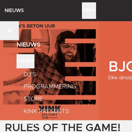
NIEUWS
KINK
NIEUWS
KINK
BJ
DJ'S
Elke dinsd
PROGRAMMERING
STORE
KINK PRESENTS
CONTACT
RULES OF THE GAME!