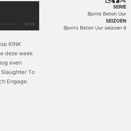
SERIE
Bjorns Beton Uur
SEIZOEN
56:28
Bjorn's Beton Uur seizoen 6
r op KINK
 we deze week
 nog even
, Slaughter To
tch Engage.