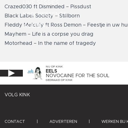
LIVE SESSIES
Crazed030 ft Disminded – Pissdust
KINK PRESENTS
Black Label Society – Stillborn
Fleddy Melculy ft Ross Demon – Feestje in uw hui
AGENDA
Mayhem – Life is a corpse you drag
Motorhead – In the name of tragedy
NU OP
KINK
EELS
NOVOCAINE FOR THE SOUL
GEDRAAID OP
KINK
VOLG KINK
CONTACT
|
ADVERTEREN
|
WERKEN BIJ 