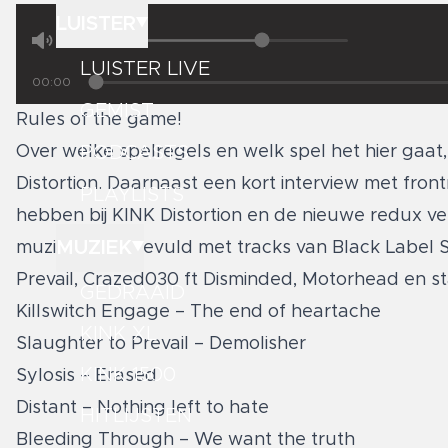
LUISTER
LUISTER LIVE
00:00
GEMIST
Rules of the game!
PODCASTS
Over welke spelregels en welk spel het hier gaat,
Distortion. Daarnaast een kort interview met fr
PLAYLISTS
hebben bij KINK Distortion en de nieuwe redux ve
MUZIEK
muzikaal aangevuld met tracks van Black Label So
Prevail, Crazed030 ft Disminded, Motorhead en st
GEDRAAID
Killswitch Engage – The end of heartache
KINK XL
Slaughter to Prevail – Demolisher
KINK 1500
Sylosis – Erased
Distant – Nothing left to hate
HITLIJSTEN
Bleeding Through – We want the truth