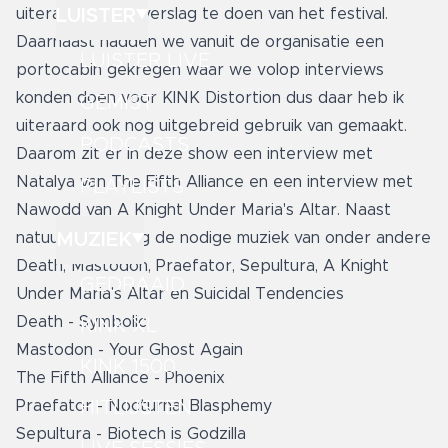
LUISTER
uiteraard bij om verslag te doen van het festival.
Daarnaast hadden we vanuit de organisatie een
LUISTER LIVE
portocabin gekregen waar we volop interviews
konden doen voor KINK Distortion dus daar heb ik
GEMIST
uiteraard ook nog uitgebreid gebruik van gemaakt.
PODCASTS
Daarom zit er in deze show een interview met
Natalya van The Fifth Alliance en een interview met
PLAYLISTS
Nawodd van A Knight Under Maria's Altar. Naast
MUZIEK
natuurlijk ook nog de nodige muziek van onder andere
Death, Mastodon, Praefator, Sepultura, A Knight
GEDRAAID
Under Maria's Altar en Suicidal Tendencies
Death - Symbolic
KINK XL
Mastodon - Your Ghost Again
KINK 1500
The Fifth Alliance - Phoenix
HITLIJSTEN
Praefator - Nocturnal Blasphemy
Sepultura - Biotech is Godzilla