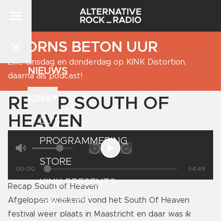
BJORNS BETON UUR
Elke dinsdag en donderdag op KINK Distortion,
NIEUWS
daarna als podcast!
KINK
RECAP SOUTH OF
HEAVEN
DJ'S
PROGRAMMERING
STORE
00:00
54:49
KINK PRESENTS
Recap South of Heaven
Afgelopen weekend vond het South Of Heaven
CONTACT
festival weer plaats in Maastricht en daar was ik