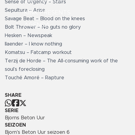
LIVE SESSIES
Sense of Urgency – Stairs
Sepultura – Arise
KINK PRESENTS
Savage Beat – Blood on the knees
AGENDA
Bolt Thrower – No guts no glory
Hesken – Newspeak
Ilaender – I know nothing
Komatsu – Fatcamp workout
Terzij de Horde – The All-consuming work of the
soul’s foreclosing
Touché Amoré – Rapture
SHARE
SERIE
Bjorns Beton Uur
SEIZOEN
Bjorn's Beton Uur seizoen 6