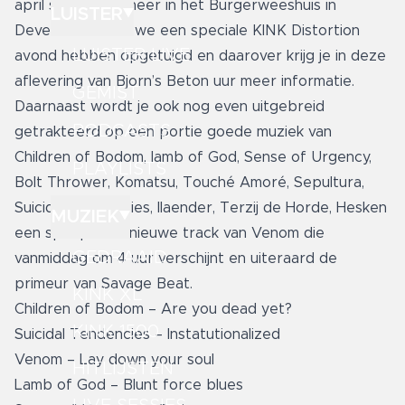
april strijken we neer in het Burgerweeshuis in
LUISTER
Deventer alwaar we een speciale KINK Distortion
LUISTER LIVE
avond hebben opgetuigd en daarover krijg je in deze
aflevering van Bjorn’s Beton uur meer informatie.
GEMIST
Daarnaast wordt je ook nog even uitgebreid
PODCASTS
getrakteerd op een portie goede muziek van
Children of Bodom, lamb of God, Sense of Urgency,
PLAYLISTS
Bolt Thrower, Komatsu, Touché Amoré, Sepultura,
Suicidal Tendencies, Ilaender, Terzij de Horde, Hesken
MUZIEK
een spiksplinter nieuwe track van Venom die
GEDRAAID
vanmiddag om 4 uur verschijnt en uiteraard de
primeur van Savage Beat.
KINK XL
Children of Bodom – Are you dead yet?
KINK 1500
Suicidal Tendencies – Instatutionalized
Venom – Lay down your soul
HITLIJSTEN
Lamb of God – Blunt force blues