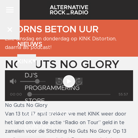
BJORNS BETON UUR
Elke dinsdag en donderdag op KINK Distortion,
NIEUWS
daarna als podcast!
KINK
NO GUTS NO GLORY
DJ'S
PROGRAMMERING
00:00
55:57
STORE
No Guts No Glory
KINK PRESENTS
Van 13 tot 17 april trekken we met KINK weer door
het land om via de actie “Radio on Tour” geld in te
CONTACT
zamelen voor de Stichting No Guts No Glory. Op 13