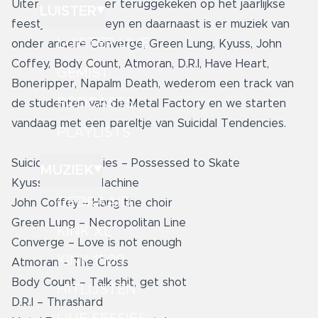
Uiteraard wordt er teruggekeken op het jaarlijkse
LUISTER
feestje in Ysselsteyn en daarnaast is er muziek van
LUISTER LIVE
onder andere Converge, Green Lung, Kyuss, John
Coffey, Body Count, Atmoran, D.R.I, Have Heart,
GEMIST
Boneripper, Napalm Death, wederom een track van
PODCASTS
de studenten van de Metal Factory en we starten
vandaag met een pareltje van Suicidal Tendencies.
PLAYLISTS
Suicidal Tendencies – Possessed to Skate
MUZIEK
Kyuss – Green Machine
GEDRAAID
John Coffey – Hang the choir
Green Lung – Necropolitan Line
KINK XL
Converge – Love is not enough
KINK 1500
Atmoran – The Cross
Body Count – Talk shit, get shot
HITLIJSTEN
D.R.I – Thrashard