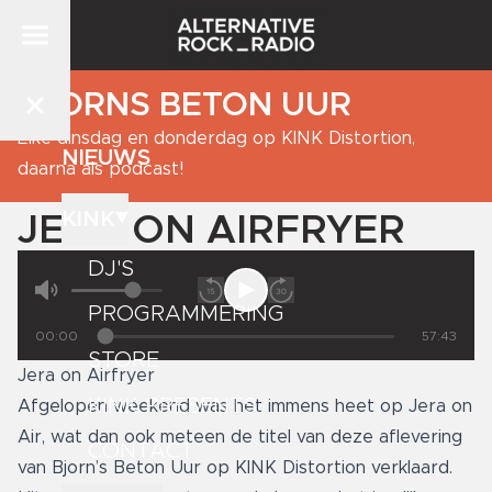
BJORNS BETON UUR
Elke dinsdag en donderdag op KINK Distortion,
NIEUWS
daarna als podcast!
KINK
JERA ON AIRFRYER
DJ'S
PROGRAMMERING
00:00
57:43
STORE
Jera on Airfryer
KINK PRESENTS
Afgelopen weekend was het immens heet op Jera on
Air, wat dan ook meteen de titel van deze aflevering
CONTACT
van Bjorn’s Beton Uur op KINK Distortion verklaard.