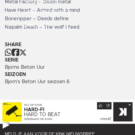
LIVE SESSIES
Metal Factory – Doom metal
Have Heart – Armed with a mind
KINK PRESENTS
Boneripper – Deeds define
AGENDA
Napalm Death – The wolf I feed.
SHARE
SERIE
Bjorns Beton Uur
SEIZOEN
Bjorn's Beton Uur seizoen 6
NU OP
KINK
HARD-FI
HARD TO BEAT
GEDRAAID OP
KINK
OPEN
MELD JE AAN VOOR DE KINK NIEUWSBRIEF