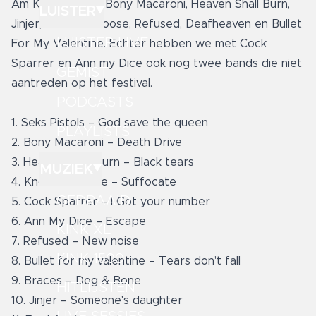
Am King, Braces, Bony Macaroni, Heaven Shall Burn,
LUISTER
Jinjer, Knocked Loose, Refused, Deafheaven en Bullet
LUISTER LIVE
For My Valentine. Echter hebben we met Cock
Sparrer en Ann my Dice ook nog twee bands die niet
GEMIST
aantreden op het festival.
PODCASTS
1. Seks Pistols – God save the queen
PLAYLISTS
2. Bony Macaroni – Death Drive
3. Heaven Shall Burn – Black tears
MUZIEK
4. Knocked Loose – Suffocate
GEDRAAID
5. Cock Sparrer – I Got your number
6. Ann My Dice – Escape
KINK XL
7. Refused – New noise
KINK 1500
8. Bullet for my valentine – Tears don't fall
9. Braces – Dog & Bone
HITLIJSTEN
10. Jinjer – Someone's daughter