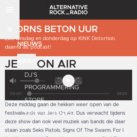
BJORNS BETON UUR
Elke dinsdag en donderdag op KINK Distortion,
NIEUWS
daarna als podcast!
KINK
JERA ON AIR
DJ'S
PROGRAMMERING
00:00
58:20
STORE
Deze middag gaan de hekken weer open van de
KINK PRESENTS
festivalweide van Jera On Air. Dus verwacht tijdens
deze show dan ook veel muziek van bands die daar
CONTACT
staan zoals Seks Pistols, Signs Of The Swarm, For I