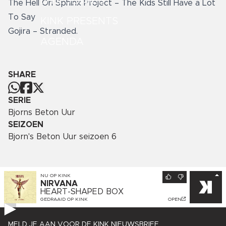
LIVE SESSIES
The Hell On Sphinx Project – The Kids Still Have a Lot
To Say
KINK PRESENTS
Gojira – Stranded.
AGENDA
SHARE
SERIE
Bjorns Beton Uur
SEIZOEN
Bjorn's Beton Uur seizoen 6
NU OP
KINK
NIRVANA
HEART-SHAPED BOX
GEDRAAID OP
KINK
OPEN
MELD JE AAN VOOR DE KINK NIEUWSBRIEF