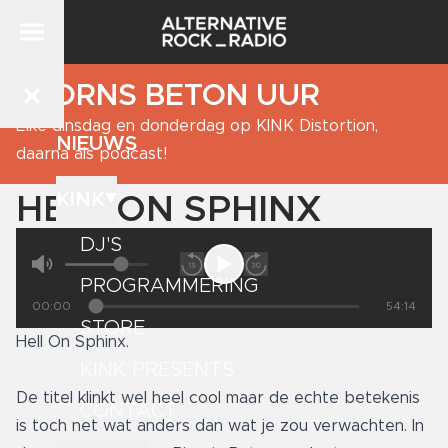
BJORNS BETON UUR
Elke dinsdag en donderdag op KINK Distortion,
NIEUWS
daarna als podcast!
KINK
HELL ON SPHINX
DJ'S
PROGRAMMERING
00:00
54:14
STORE
Hell On Sphinx.
KINK PRESENTS
De titel klinkt wel heel cool maar de echte betekenis
CONTACT
is toch net wat anders dan wat je zou verwachten. In