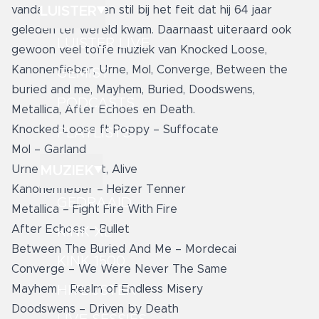
LUISTER
vandaag toch even stil bij het feit dat hij 64 jaar
geleden ter wereld kwam. Daarnaast uiteraard ook
LUISTER LIVE
gewoon veel toffe muziek van Knocked Loose,
Kanonenfieber, Urne, Mol, Converge, Between the
GEMIST
buried and me, Mayhem, Buried, Doodswens,
PODCASTS
Metallica, After Echoes en Death.
Knocked Loose ft Poppy – Suffocate
PLAYLISTS
Mol – Garland
MUZIEK
Urne – The Spirit, Alive
Kanonenfieber – Heizer Tenner
GEDRAAID
Metallica – Fight Fire With Fire
After Echoes – Bullet
KINK XL
Between The Buried And Me – Mordecai
KINK 1500
Converge – We Were Never The Same
HITLIJSTEN
Mayhem – Realm of Endless Misery
Doodswens – Driven by Death