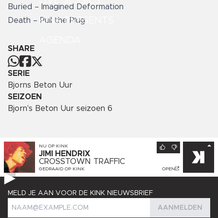
LIVE SESSIES
Buried – Imagined Deformation
KINK PRESENTS
Death – Pull the Plug
AGENDA
SHARE
SERIE
Bjorns Beton Uur
SEIZOEN
Bjorn's Beton Uur seizoen 6
NU OP
KINK
JIMI HENDRIX
CROSSTOWN TRAFFIC
GEDRAAID OP
KINK
OPEN
MELD JE AAN VOOR DE KINK NIEUWSBRIEF
AANMELDEN