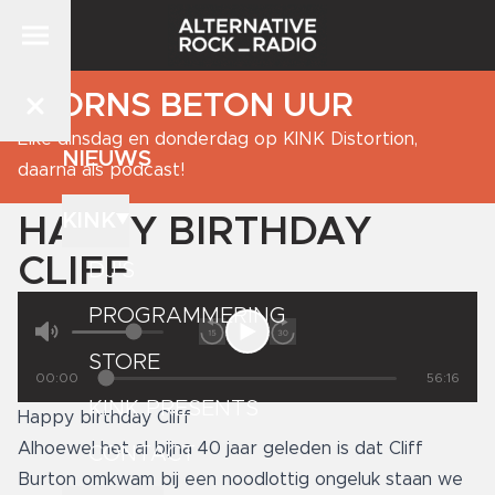
BJORNS BETON UUR
Elke dinsdag en donderdag op KINK Distortion,
NIEUWS
daarna als podcast!
KINK
HAPPY BIRTHDAY
CLIFF
DJ'S
PROGRAMMERING
STORE
00:00
56:16
KINK PRESENTS
Happy birthday Cliff
Alhoewel het al bijna 40 jaar geleden is dat Cliff
CONTACT
Burton omkwam bij een noodlottig ongeluk staan we