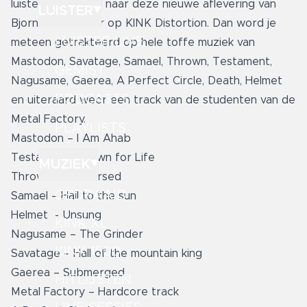
luister dan vooral naar deze nieuwe aflevering van
LUISTER
Bjorn’s Beton Uur op KINK Distortion. Dan word je
LUISTER LIVE
meteen getrakteerd op hele toffe muziek van
Mastodon, Savatage, Samael, Thrown, Testament,
GEMIST
Nagusame, Gaerea, A Perfect Circle, Death, Helmet
PODCASTS
en uiteraard weer een track van de studenten van de
Metal Factory.
PLAYLISTS
Mastodon – I Am Ahab
Testament – Down for Life
MUZIEK
Thrown – Rehearsed
GEDRAAID
Samael – Hail to the sun
Helmet - Unsung
KINK XL
Nagusame – The Grinder
KINK 1500
Savatage – Hall of the mountain king
Gaerea – Submerged
HITLIJSTEN
Metal Factory – Hardcore track