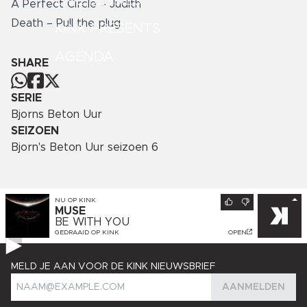
LIVE SESSIES
A Perfect Circle – Judith
Death – Pull the plug
KINK PRESENTS
AGENDA
SHARE
SERIE
Bjorns Beton Uur
SEIZOEN
Bjorn's Beton Uur seizoen 6
NU OP
KINK
MUSE
BE WITH YOU
GEDRAAID OP
KINK
OPEN
MELD JE AAN VOOR DE KINK NIEUWSBRIEF
AANMELDEN