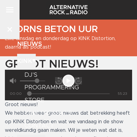
BJORNS BETON UUR
Elke dinsdag en donderdag op KINK Distortion,
NIEUWS
daarna als podcast!
KINK
GROOT NIEUWS!
DJ'S
PROGRAMMERING
00:00
55:23
STORE
Groot nieuws!
KINK PRESENTS
We hebben weer groot nieuws dat betrekking heeft
op KINK Distortion en wat we vandaag in de show
CONTACT
wereldkundig gaan maken. Wil je weten wat dat is,