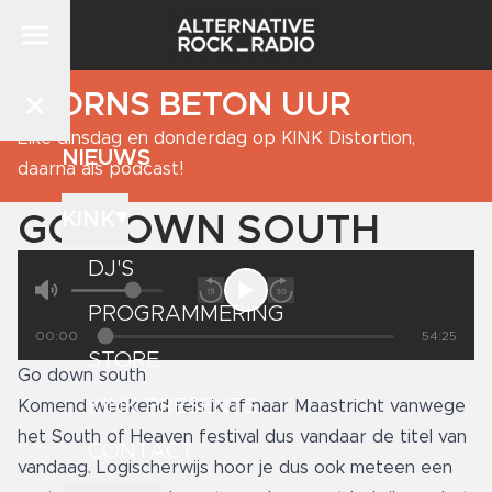
BJORNS BETON UUR
Elke dinsdag en donderdag op KINK Distortion,
NIEUWS
daarna als podcast!
KINK
GO DOWN SOUTH
DJ'S
PROGRAMMERING
00:00
54:25
STORE
Go down south
KINK PRESENTS
Komend weekend reis ik af naar Maastricht vanwege
het South of Heaven festival dus vandaar de titel van
CONTACT
vandaag. Logischerwijs hoor je dus ook meteen een