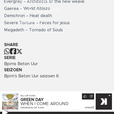
LIVE SESSIES
Evergrey – Architects of the new weave
Gaerea – World Ablaze
KINK PRESENTS
Demichron – Heat death
AGENDA
Severe Torture – Feces for jesus
Megadeth – Tornado of Souls
SHARE
SERIE
Bjorns Beton Uur
SEIZOEN
Bjorn's Beton Uur seizoen 6
NU OP
KINK
GREEN DAY
WHEN I COME AROUND
GEDRAAID OP
KINK
OPEN