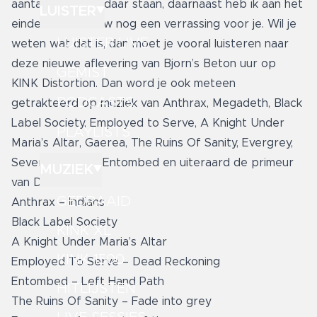
aantal bands die daar staan, daarnaast heb ik aan het
LUISTER
einde van de show nog een verrassing voor je. Wil je
LUISTER LIVE
weten wat dat is, dan moet je vooral luisteren naar
deze nieuwe aflevering van Bjorn’s Beton uur op
GEMIST
KINK Distortion. Dan word je ook meteen
PODCASTS
getrakteerd op muziek van Anthrax, Megadeth, Black
Label Society, Employed to Serve, A Knight Under
PLAYLISTS
Maria’s Altar, Gaerea, The Ruins Of Sanity, Evergrey,
Severe Torture, Entombed en uiteraard de primeur
MUZIEK
van Demichron.
GEDRAAID
Anthrax – Indians
Black Label Society
KINK XL
A Knight Under Maria’s Altar
KINK 1500
Employed To Serve – Dead Reckoning
Entombed – Left Hand Path
HITLIJSTEN
The Ruins Of Sanity – Fade into grey