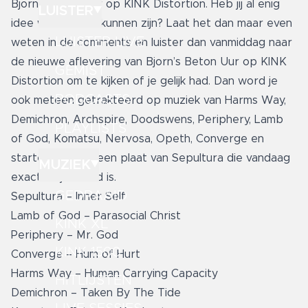
Bjorn’s Beton uur op KINK Distortion. Heb jij al enig
LUISTER
idee wat dit zou kunnen zijn? Laat het dan maar even
LUISTER LIVE
weten in de comments en luister dan vanmiddag naar
de nieuwe aflevering van Bjorn’s Beton Uur op KINK
GEMIST
Distortion om te kijken of je gelijk had. Dan word je
PODCASTS
ook meteen getrakteerd op muziek van Harms Way,
Demichron, Archspire, Doodswens, Periphery, Lamb
PLAYLISTS
of God, Komatsu, Nervosa, Opeth, Converge en
starten we met een plaat van Sepultura die vandaag
MUZIEK
exact 37 jaar oud is.
GEDRAAID
Sepultura – Inner Self
Lamb of God – Parasocial Christ
KINK XL
Periphery – Mr. God
KINK 1500
Converge – Hum of Hurt
Harms Way – Human Carrying Capacity
HITLIJSTEN
Demichron – Taken By The Tide