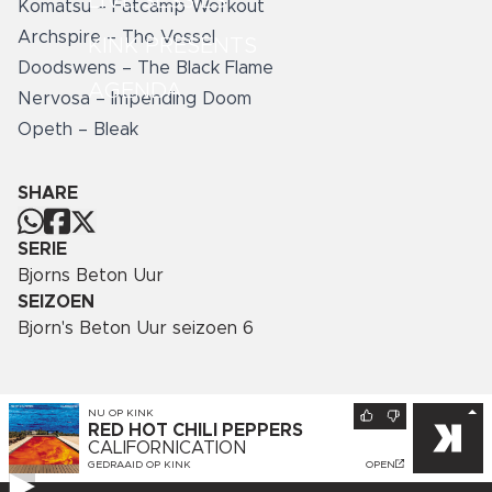
LIVE SESSIES
Komatsu – Fatcamp Workout
Archspire – The Vessel
KINK PRESENTS
Doodswens – The Black Flame
AGENDA
Nervosa – Impending Doom
Opeth – Bleak
SHARE
SERIE
Bjorns Beton Uur
SEIZOEN
Bjorn's Beton Uur seizoen 6
NU OP
KINK
RED HOT CHILI PEPPERS
CALIFORNICATION
GEDRAAID OP
KINK
OPEN