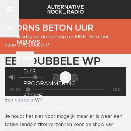
BJORNS BETON UUR
Elke dinsdag en donderdag op KINK Distortion,
NIEUWS
daarna als podcast!
KINK
EEN DUBBELE WP
DJ'S
PROGRAMMERING
00:00
58:01
STORE
Een dubbele WP
KINK PRESENTS
Je houdt het niet voor mogelijk, maar er is weer een
CONTACT
totale random titel verzonnen voor de show van