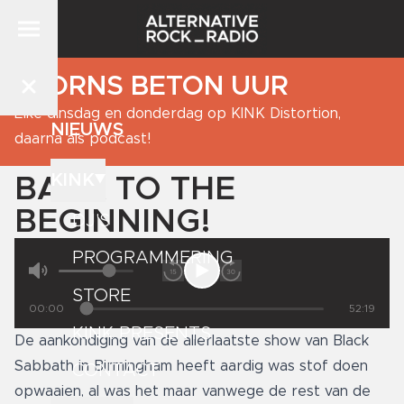
BJORNS BETON UUR
Elke dinsdag en donderdag op KINK Distortion,
NIEUWS
daarna als podcast!
KINK
BACK TO THE
BEGINNING!
DJ'S
PROGRAMMERING
STORE
00:00
52:19
KINK PRESENTS
De aankondiging van de allerlaatste show van Black
Sabbath in Birmingham heeft aardig was stof doen
CONTACT
opwaaien, al was het maar vanwege de rest van de