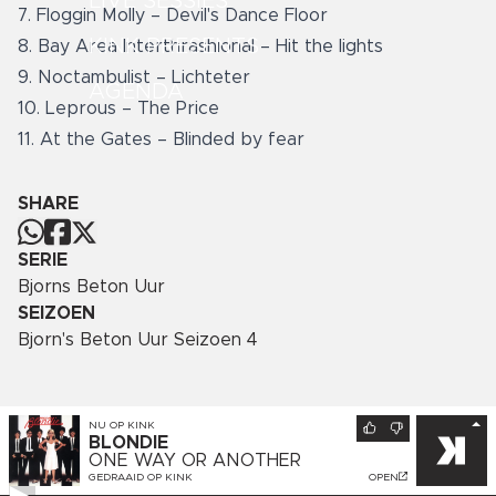
LIVE SESSIES
7. Floggin Molly – Devil's Dance Floor
KINK PRESENTS
8. Bay Area Interthrashional – Hit the lights
9. Noctambulist – Lichteter
AGENDA
10. Leprous – The Price
11. At the Gates – Blinded by fear
SHARE
SERIE
Bjorns Beton Uur
SEIZOEN
Bjorn's Beton Uur Seizoen 4
NU OP
KINK
BLONDIE
ONE WAY OR ANOTHER
GEDRAAID OP
KINK
OPEN