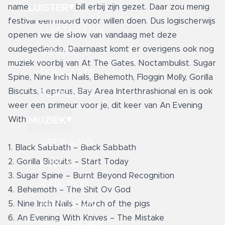
LUISTER
namen die op de bill erbij zijn gezet. Daar zou menig
festival een moord voor willen doen. Dus logischerwijs
LUISTER LIVE
openen we de show van vandaag met deze
oudegediende. Daarnaast komt er overigens ook nog
GEMIST
muziek voorbij van At The Gates, Noctambulist. Sugar
PODCASTS
Spine, Nine Inch Nails, Behemoth, Floggin Molly, Gorilla
Biscuits, Leprous, Bay Area Interthrashional en is ook
PLAYLISTS
weer een primeur voor je, dit keer van An Evening
MUZIEK
With Knives.
GEDRAAID
1. Black Sabbath – Black Sabbath
2. Gorilla Biscuits – Start Today
KINK XL
3. Sugar Spine – Burnt Beyond Recognition
KINK 1500
4. Behemoth – The Shit Ov God
HITLIJSTEN
5. Nine Inch Nails - March of the pigs
6. An Evening With Knives – The Mistake