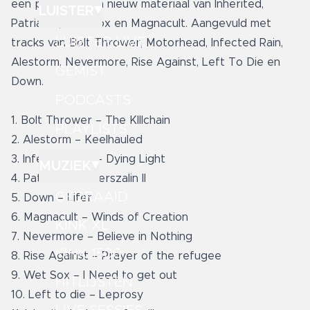
een prijsvraag en nieuw materiaal van Inherited,
LUISTER
Patriarkh, Wet Sox en Magnacult. Aangevuld met
LUISTER LIVE
tracks van Bolt Thrower, Motorhead, Infected Rain,
Alestorm, Nevermore, Rise Against, Left To Die en
GEMIST
Down.
PODCASTS
1. Bolt Thrower – The KIllchain
PLAYLISTS
2. Alestorm – Keelhauled
3. Infected Rain – Dying Light
MUZIEK
4. Patriarkh – Wierszalin II
GEDRAAID
5. Down – Lifer
6. Magnacult – Winds of Creation
KINK XL
7. Nevermore – Believe in Nothing
KINK 1500
8. Rise Against – Prayer of the refugee
9. Wet Sox – I Need to get out
HITLIJSTEN
10. Left to die – Leprosy