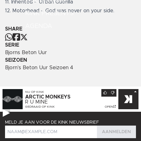
LIVE SESSIES
11. Inherited – Urban Guerilla
12. Motorhead – God was never on your side.
KINK PRESENTS
AGENDA
SHARE
SERIE
Bjorns Beton Uur
SEIZOEN
Bjorn's Beton Uur Seizoen 4
NU OP
KINK
ARCTIC MONKEYS
R U MINE
GEDRAAID OP
KINK
OPEN
MELD JE AAN VOOR DE KINK NIEUWSBRIEF
AANMELDEN