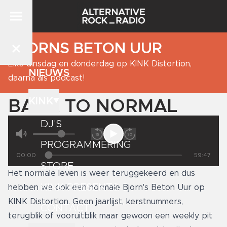
BJORNS BETON UUR
Elke dinsdag en donderdag op KINK Distortion,
NIEUWS
daarna als podcast!
KINK
BACK TO NORMAL
DJ'S
PROGRAMMERING
00:00
59:47
STORE
Het normale leven is weer teruggekeerd en dus
KINK PRESENTS
hebben we ook een normale Bjorn's Beton Uur op
KINK Distortion. Geen jaarlijst, kerstnummers,
CONTACT
terugblik of vooruitblik maar gewoon een weekly pit