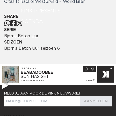
LIVE SESSIES
Oltas ft Rachel Westerveld – World killer
KINK PRESENTS
SHARE
AGENDA
SERIE
Bjorns Beton Uur
SEIZOEN
Bjorn's Beton Uur seizoen 6
NU OP
KINK
BEABADOOBEE
SUN HAS SET
GEDRAAID OP
KINK
OPEN
MELD JE AAN VOOR DE KINK NIEUWSBRIEF
AANMELDEN