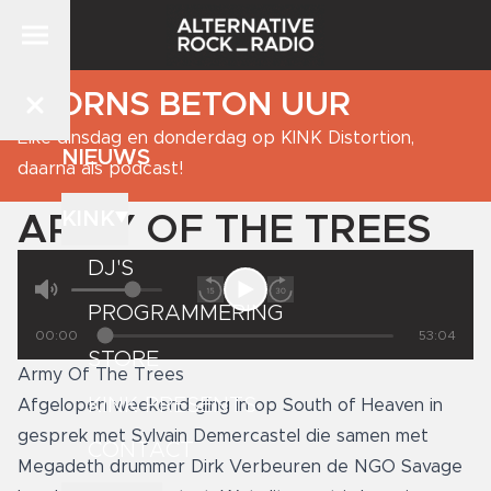
BJORNS BETON UUR
Elke dinsdag en donderdag op KINK Distortion,
NIEUWS
daarna als podcast!
KINK
ARMY OF THE TREES
DJ'S
PROGRAMMERING
00:00
53:04
STORE
Army Of The Trees
KINK PRESENTS
Afgelopen weekend ging in op South of Heaven in
gesprek met Sylvain Demercastel die samen met
CONTACT
Megadeth drummer Dirk Verbeuren de NGO Savage