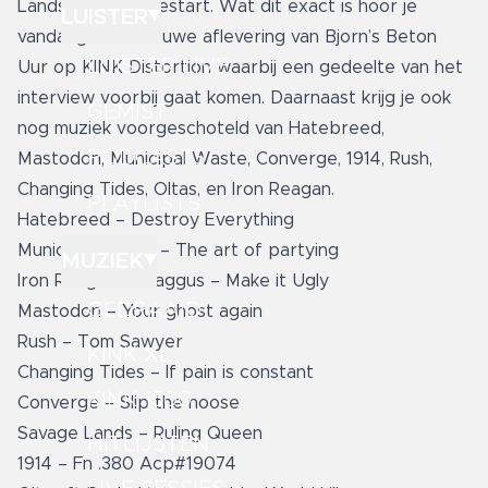
Lands heeft opgestart. Wat dit exact is hoor je
LUISTER
vandaag in de nieuwe aflevering van Bjorn’s Beton
LUISTER LIVE
Uur op KINK Distortion waarbij een gedeelte van het
interview voorbij gaat komen. Daarnaast krijg je ook
GEMIST
nog muziek voorgeschoteld van Hatebreed,
PODCASTS
Mastodon, Municipal Waste, Converge, 1914, Rush,
Changing Tides, Oltas, en Iron Reagan.
PLAYLISTS
Hatebreed – Destroy Everything
Municipal Waste – The art of partying
MUZIEK
Iron Reagan ft Haggus – Make it Ugly
GEDRAAID
Mastodon – Your ghost again
Rush – Tom Sawyer
KINK XL
Changing Tides – If pain is constant
KINK 1500
Converge – Slip the noose
Savage Lands – Ruling Queen
HITLIJSTEN
1914 – Fn .380 Acp#19074