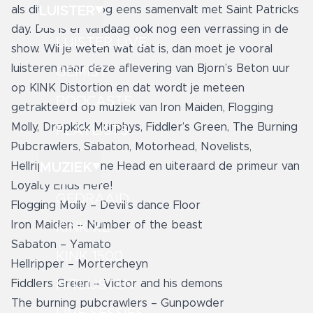
LUISTER
als dit dan ook nog eens samenvalt met Saint Patricks
day. Dus is er vandaag ook nog een verrassing in de
LUISTER LIVE
show. Wil je weten wat dat is, dan moet je vooral
luisteren naar deze aflevering van Bjorn’s Beton uur
GEMIST
op KINK Distortion en dat wordt je meteen
PODCASTS
getrakteerd op muziek van Iron Maiden, Flogging
Molly, Dropkick Murphys, Fiddler’s Green, The Burning
PLAYLISTS
Pubcrawlers, Sabaton, Motorhead, Novelists,
MUZIEK
Hellripper, Machine Head en uiteraard de primeur van
Loyalty Ends Here!
GEDRAAID
Flogging Molly – Devil’s dance Floor
Iron Maiden – Number of the beast
KINK XL
Sabaton – Yamato
KINK 1500
Hellripper – Mortercheyn
HITLIJSTEN
Fiddlers Green – Victor and his demons
The burning pubcrawlers – Gunpowder