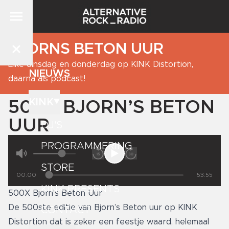
BJORNS BETON UUR
Elke dinsdag en donderdag op KINK Distortion,
NIEUWS
daarna als podcast!
KINK
500X BJORN’S BETON
UUR
DJ'S
PROGRAMMERING
STORE
00:00
53:55
KINK PRESENTS
500X Bjorn’s Beton Uur
De 500ste editie van Bjorn’s Beton uur op KINK
CONTACT
Distortion dat is zeker een feestje waard, helemaal