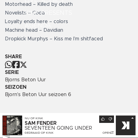
LIVE SESSIES
Motorhead – Killed by death
KINK PRESENTS
Novelists – Coda
Loyalty ends here – colors
AGENDA
Machine head – Davidian
Dropkick Murphys – Kiss me I’m shitfaced
SHARE
SERIE
Bjorns Beton Uur
SEIZOEN
Bjorn's Beton Uur seizoen 6
NU OP
KINK
SAM FENDER
SEVENTEEN GOING UNDER
GEDRAAID OP
KINK
OPEN