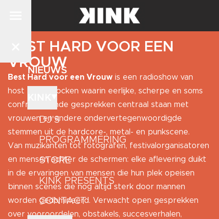
BEST HARD VOOR EEN
VROUW
NIEUWS
Best Hard voor een Vrouw
is een radioshow van
host Niena Bocken waarin eerlijke, scherpe en soms
KINK
confronterende gesprekken centraal staan met
vrouwen en andere ondervertegenwoordigde
DJ'S
stemmen uit de hardcore-, metal- en punkscene.
PROGRAMMERING
Van muzikanten tot fotografen, festivalorganisatoren
STORE
en mensen achter de schermen: elke aflevering duikt
in de ervaringen van mensen die hun plek opeisen
KINK PRESENTS
binnen scènes die nog altijd sterk door mannen
CONTACT
worden gedomineerd. Verwacht open gesprekken
over vooroordelen, obstakels, succesverhalen,