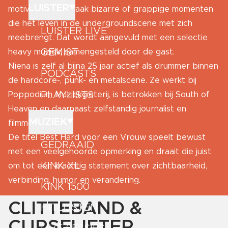
LUISTER
motivatie en de vaak bizarre of grappige momenten
die het leven in de undergroundscene met zich
LUISTER LIVE
meebrengt. Dat wordt aangevuld met een selectie
GEMIST
heavy muziek, samengesteld door de gast.
Niena is zelf al bijna 25 jaar actief als drummer binnen
PODCASTS
de hardcore-, punk- en metalscene. Ze werkt bij
PLAYLISTS
Poppodium Muziekgieterij, is betrokken bij South of
Heaven en daarnaast zelfstandig journalist en
MUZIEK
filmmaker.
De titel Best Hard voor een Vrouw speelt bewust
GEDRAAID
met een veelgehoorde opmerking en draait die juist
KINK XL
om tot een krachtig statement over zichtbaarheid,
verbinding, humor en verandering.
KINK 1500
CLITTEBAND &
HITLIJSTEN
CURSELIFTER