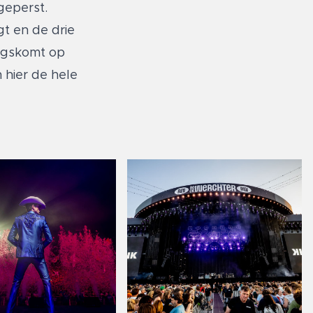
 geperst.
gt en de drie
angskomt op
n hier de hele