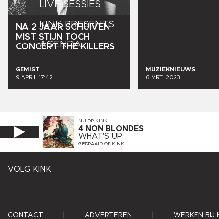
LIVE SESSIES
KINK PRESENTS
NA
2
JAAR
SCHUIVEN
MIST
STIJN
TOCH
AGENDA
CONCERT
THE
KILLERS
GEMIST
MUZIEKNIEUWS
9 APRIL 17:42
6 MRT. 2023
NU OP
KINK
4 NON BLONDES
WHAT'S UP
GEDRAAID OP
KINK
VOLG KINK
CONTACT
|
ADVERTEREN
|
WERKEN BIJ 