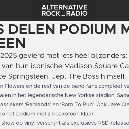
RS DELEN PODIUM 
EEN
2025 gevierd met iets héél bijzonders
ld van hun iconische Madison Square G
 Springsteen. Jep, The Boss himself.
n Flowers en de rest van de band fans compleet ve
halen in het legendarische New Yorkse stadion. Sa
klassiekers ‘Badlands’ en ‘Born To Run’. Ook Jake C
p het podium met z’n saxofoon klaar.
show op vinyl verschijnt als exclusieve RSD-release