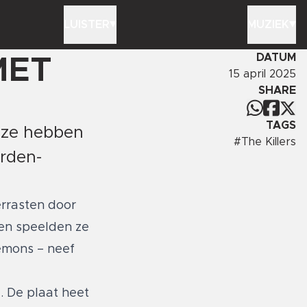
LUISTER
MUZIEK
DATUM
MET
15 april 2025
SHARE
TAGS
: ze hebben
#
The Killers
arden-
rrasten door
men speelden ze
lemons – neef
. De plaat heet