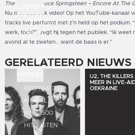
The Killers & Bruce Springsteen – Encore At The 
LUISTER
Nu is er dus ook video! Op het YouTube-kanaal va
LUISTER LIVE
tracks live performt met z’n held op het podium.
werk, toch?”, zegt hij tegen het publiek. “Ik weet 
GEMIST
avond al te zweten… want de baas is er.”
PODCASTS
PLAYLISTS
GERELATEERD NIEUWS
MUZIEK
U2,
THE
KILLERS
MEER
IN
LIVE-AI
GEDRAAID
OEKRAINE
KINK XL
KINK 1500
HITLIJSTEN