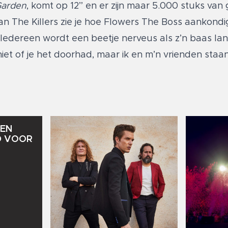
Garden
, komt op 12” en er zijn maar 5.000 stuks van
n The Killers zie je hoe Flowers The Boss aankondi
 “Iedereen wordt een beetje nerveus als z’n baas l
niet of je het doorhad, maar ik en m’n vrienden staa
EN
D
VOOR