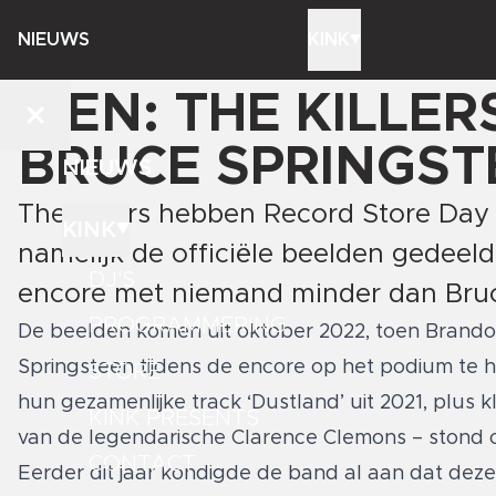
NIEUWS
KINK
ZIEN: THE KILLE
BRUCE SPRINGST
NIEUWS
The Killers hebben Record Store Day 
KINK
namelijk de officiële beelden gedee
DJ'S
encore met niemand minder dan Bruce
PROGRAMMERING
De beelden komen uit oktober 2022, toen Brando
Springsteen tijdens de encore op het podium te 
STORE
hun gezamenlijke track ‘Dustland’ uit 2021, plus 
KINK PRESENTS
van de legendarische Clarence Clemons – stond o
CONTACT
Eerder dit jaar kondigde de band al aan dat deze 