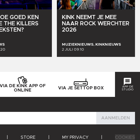
OE
GOED
KEN
KINK
NEEMT
JE
MEE
E
THE
KILLERS
NAAR
ROCK
WERCHTER
EKSTEN?
2026
WS
MUZIEKNIEUWS, KINKNIEUWS
020
2 JULI 09:10
VIA DE KINK APP OF
APP DE
VIA JE SETTOP BOX
STUDIO
ONLINE
AANMELDEN
|
STORE
|
MY PRIVACY
|
COOKIES