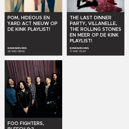
POM,
HIDEOUS
EN
THE
LAST
DINNER
YARD
ACT
NIEUW
OP
PARTY,
VILLANELLE,
DE
KINK
PLAYLIST!
THE
ROLLING
STONES
EN
MEER
OP
DE
KINK
PLAYLIST!
KINKNIEUWS
KINKNIEUWS
26 MEI 08:00
11 MEI 15:43
FOO
FIGHTERS,