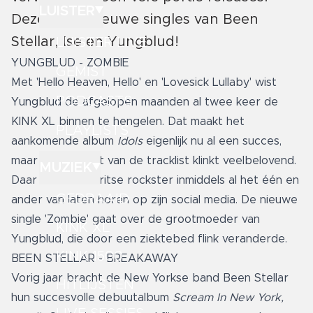
LUISTER
Deze week nieuwe singles van Been
Stellar, Ise en Yungblud!
LUISTER LIVE
YUNGBLUD - ZOMBIE
GEMIST
Met 'Hello Heaven, Hello' en 'Lovesick Lullaby' wist
PODCASTS
Yungblud de afgelopen maanden al twee keer de
KINK XL binnen te hengelen. Dat maakt het
PLAYLISTS
aankomende album
Idols
eigenlijk nu al een succes,
maar ook de rest van de tracklist klinkt veelbelovend.
MUZIEK
Daar heeft de Britse rockster inmiddels al het één en
GEDRAAID
ander van laten horen op zijn social media. De nieuwe
single 'Zombie' gaat over de grootmoeder van
KINK XL
Yungblud, die door een ziektebed flink veranderde.
KINK 1500
BEEN STELLAR - BREAKAWAY
Vorig jaar bracht de New Yorkse band Been Stellar
HITLIJSTEN
hun succesvolle debuutalbum
Scream In New York,