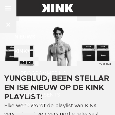
NIEUWS
KINK
DJ'S
Yungblud
PROGRAMMERING
YUNGBLUD, BEEN STELLAR
STORE
EN ISE NIEUW OP DE KINK
KINK PRESENTS
PLAYLIST!
CONTACT
Elke week wordt de playlist van KINK
ververst met een vers portie releases!