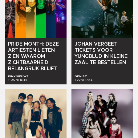
PRIDE
MONTH:
DEZE
JOHAN
VERGEET
ARTIESTEN
LIETEN
TICKETS
VOOR
ZIEN
WAAROM
YUNGBLUD
IN
KLEINE
ZICHTBAARHEID
ZAAL
TE
BESTELLEN
BELANGRIJK
BLIJFT
KINKNIEUWS
GEMIST
11 JUNI 16:44
1 JUNI 17:45