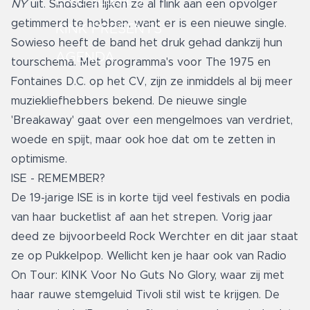
LIVE SESSIES
NY
uit. Sindsdien lijken ze al flink aan een opvolger
getimmerd te hebben, want er is een nieuwe single.
KINK PRESENTS
Sowieso heeft de band het druk gehad dankzij hun
AGENDA
tourschema. Met programma's voor The 1975 en
Fontaines D.C. op het CV, zijn ze inmiddels al bij meer
muziekliefhebbers bekend. De nieuwe single
'Breakaway' gaat over een mengelmoes van verdriet,
woede en spijt, maar ook hoe dat om te zetten in
optimisme.
ISE - REMEMBER?
De 19-jarige ISE is in korte tijd veel festivals en podia
van haar bucketlist af aan het strepen. Vorig jaar
deed ze bijvoorbeeld Rock Werchter en dit jaar staat
ze op Pukkelpop. Wellicht ken je haar ook van Radio
On Tour: KINK Voor No Guts No Glory, waar zij met
haar rauwe stemgeluid Tivoli stil wist te krijgen. De