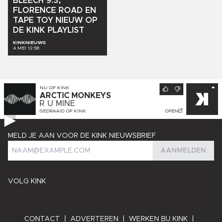
BLEECH
9:3,
FLORENCE
ROAD
EN
TAPE
TOY
NIEUW
OP
DE
KINK
PLAYLIST
KINKNIEUWS
4 MEI 12:58
NU OP
KINK
ARCTIC MONKEYS
R U MINE
GEDRAAID OP
KINK
OPEN
MELD JE AAN VOOR DE KINK NIEUWSBRIEF
AANMELDEN
VOLG KINK
CONTACT
|
ADVERTEREN
|
WERKEN BIJ KINK
|