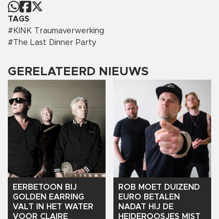
TAGS
#
KINK Traumaverwerking
#
The Last Dinner Party
GERELATEERD NIEUWS
EERBETOON
BIJ
ROB
MOET
DUIZEND
GOLDEN
EARRING
EURO
BETALEN
VALT
IN
HET
WATER
NADAT
HIJ
DE
VOOR
CLAIRE
HEIDEROOSJES
MIST