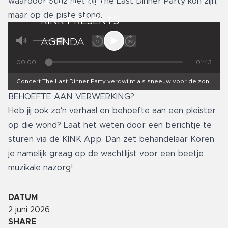
LIVE SESSIES
waardoor Suuz niet bij The Last Dinner Party kon zijn,
maar op de piste stond.
KINK PRESENTS
AGENDA
00:00
01:43
Concert The Last Dinner Party verdwijnt als sneeuw voor de zon
BEHOEFTE AAN VERWERKING?
Heb jij ook zo'n verhaal en behoefte aan een pleister
op die wond? Laat het weten door een berichtje te
sturen via de KINK App. Dan zet behandelaar Koren
je namelijk graag op de wachtlijst voor een beetje
muzikale nazorg!
DATUM
2 juni 2026
SHARE