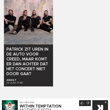
PATRICK
ZIT
UREN
IN
DE
AUTO
VOOR
CREED,
MAAR
KOMT
ER
DAN
ACHTER
DAT
HET
CONCERT
NIET
DOOR
GAAT
GEMIST
24 JUNI 17:45
NU OP
KINK
WITHIN TEMPTATION