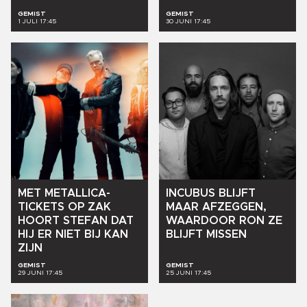
GEMIST
GEMIST
1 JULI 17:45
30 JUNI 17:45
MET
METALLICA-
INCUBUS
BLIJFT
TICKETS
OP
ZAK
MAAR
AFZEGGEN,
HOORT
STEFAN
DAT
WAARDOOR
RON
ZE
HIJ
ER
NIET
BIJ
KAN
BLIJFT
MISSEN
ZIJN
GEMIST
GEMIST
29 JUNI 17:45
25 JUNI 17:45