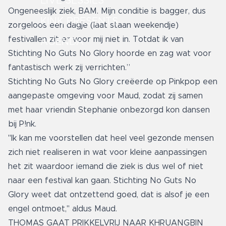
LIVE SESSIES
Ongeneeslijk ziek, BAM. Mijn conditie is bagger, dus
KINK PRESENTS
zorgeloos een dagje (laat staan weekendje)
festivallen zit er voor mij niet in. Totdat ik van
AGENDA
Stichting No Guts No Glory hoorde en zag wat voor
fantastisch werk zij verrichten.”
Stichting No Guts No Glory creëerde op Pinkpop een
aangepaste omgeving voor Maud, zodat zij samen
met haar vriendin Stephanie onbezorgd kon dansen
bij P!nk.
"Ik kan me voorstellen dat heel veel gezonde mensen
zich niet realiseren in wat voor kleine aanpassingen
het zit waardoor iemand die ziek is dus wel of niet
naar een festival kan gaan. Stichting No Guts No
Glory weet dat ontzettend goed, dat is alsof je een
engel ontmoet," aldus Maud.
THOMAS GAAT PRIKKELVRIJ NAAR KHRUANGBIN