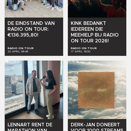
DE
EINDSTAND
VAN
KINK
BEDANKT
RADIO
ON
TOUR:
IEDEREEN
DIE
€136.395,80!
MEEHIELP
BIJ
RADIO
ON
TOUR
2026!
RADIO ON TOUR
RADIO ON TOUR
20 APRIL 08:48
17 APRIL 18:00
DERK-JAN
DONEERT
LENNART
RENT
DE
VOOR
1000
STREAMS
MARATHON
VAN