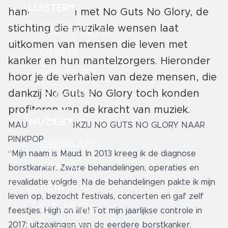
LUISTER
handen ineen met No Guts No Glory, de
stichting die muzikale wensen laat
LUISTER LIVE
uitkomen van mensen die leven met
GEMIST
kanker en hun mantelzorgers. Hieronder
PODCASTS
hoor je de verhalen van deze mensen, die
dankzij No Guts No Glory toch konden
PLAYLISTS
profiteren van de kracht van muziek.
MUZIEK
MAUD KAN DANKZIJ NO GUTS NO GLORY NAAR
PINKPOP
GEDRAAID
“Mijn naam is Maud. In 2013 kreeg ik de diagnose
KINK XL
borstkanker. Zware behandelingen, operaties en
revalidatie volgde. Na de behandelingen pakte ik mijn
KINK 1500
leven op, bezocht festivals, concerten en gaf zelf
HITLIJSTEN
feestjes. High on life! Tot mijn jaarlijkse controle in
2017: uitzaaiingen van de eerdere borstkanker.