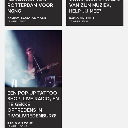
VAN
ZIJN
MUZIEK,
ROTTERDAM
VOOR
HELP
JIJ
MEE?
NGNG
GEMIST, RADIO ON TOUR
RADIO ON TOUR
17 APRIL 16:02
17 APRIL 15:18
EEN
POP-UP
TATTOO
SHOP,
LIVE
RADIO,
EN
TE
GEKKE
OPTREDENS
IN
TIVOLIVREDENBURG!
RADIO ON TOUR
17 APRIL 08:43