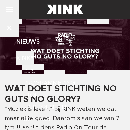
NIEUWS
KINK
DJ'S
PROGRAMMERING
WAT DOET STICHTING NO
STORE
GUTS NO GLORY?
KINK PRESENTS
"Muziek is leven." Bij KINK weten we dat
maar al te goed. Daarom slaan we van 7
CONTACT
t/m 11 april tijdens Radio On Tour de