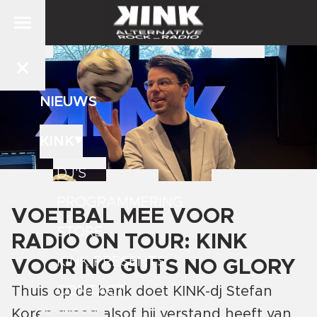
NIEUWS
KINK
DJ'S
PROGRAMMERING
VOETBAL MEE VOOR
STORE
RADIO ON TOUR: KINK
KINK PRESENTS
VOOR NO GUTS NO GLORY
CONTACT
Thuis op de bank doet KINK-dj Stefan
Koren graag alsof hij verstand heeft van