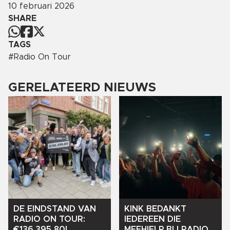
10 februari 2026
SHARE
TAGS
#
Radio On Tour
GERELATEERD NIEUWS
DE
EINDSTAND
VAN
KINK
BEDANKT
RADIO
ON
TOUR:
IEDEREEN
DIE
€136.395,80!
MEEHIELP
BIJ
RADIO