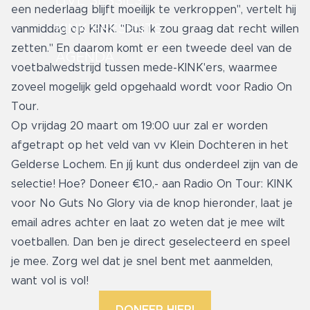
LIVE SESSIES
een nederlaag blijft moeilijk te verkroppen", vertelt hij
KINK PRESENTS
vanmiddag op KINK. "Dus ik zou graag dat recht willen
zetten." En daarom komt er een tweede deel van de
AGENDA
voetbalwedstrijd tussen mede-KINK'ers, waarmee
zoveel mogelijk geld opgehaald wordt voor Radio On
Tour.
Op vrijdag 20 maart om 19:00 uur zal er worden
afgetrapt op het veld van vv Klein Dochteren in het
Gelderse Lochem. En jíj kunt dus onderdeel zijn van de
selectie! Hoe? Doneer €10,- aan Radio On Tour: KINK
voor No Guts No Glory via de knop hieronder, laat je
email adres achter en laat zo weten dat je mee wilt
voetballen. Dan ben je direct geselecteerd en speel
je mee. Zorg wel dat je snel bent met aanmelden,
want vol is vol!
DONEER HIER!