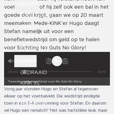
LUISTER
voetbal. Maar of hij zelf ook een bal in het
goede doel krijgt, gaan we op 20 maart
LUISTER LIVE
meemaken. Mede-KINK’er Hugo daagt
GEMIST
Stefan namelijk uit voor een
PODCASTS
benefietwedstrijd om geld op te halen
PLAYLISTS
voor Stichting No Guts No Glory!
MUZIEK
GEDRAAID
00:00
02:10
Tweede voetbalwedstrijd voor No Guts No Glory
KINK XL
Vorig jaar stonden Hugo en Stefan al tegenover
KINK 1500
elkaar op het voetbalveld. Die wedstrijd eindigde
toen in een 5-4 overwinning voor Stefan. En daarom
HITLIJSTEN
wil Hugo een rematch! "Het was hartstikke leuk, maar