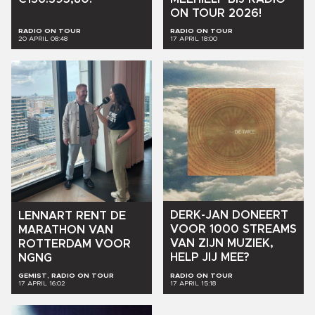
ON
TOUR
2026!
RADIO ON TOUR
RADIO ON TOUR
20 APRIL 08:48
17 APRIL 18:00
DERK-JAN
DONEERT
LENNART
RENT
DE
VOOR
1000
STREAMS
MARATHON
VAN
VAN
ZIJN
MUZIEK,
ROTTERDAM
VOOR
HELP
JIJ
MEE?
NGNG
GEMIST, RADIO ON TOUR
RADIO ON TOUR
17 APRIL 16:02
17 APRIL 15:18