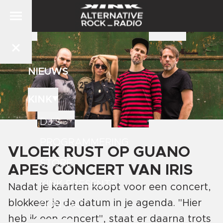
NIEUWS
KINK
DJ'S
PROGRAMMERING
VLOEK RUST OP GUANO
STORE
APES CONCERT VAN IRIS
KINK PRESENTS
Nadat je kaarten koopt voor een concert,
blokkeer je de datum in je agenda. "Hier
CONTACT
heb ik een concert", staat er daarna trots