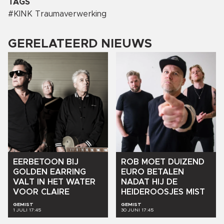
TAGS
#
KINK Traumaverwerking
GERELATEERD NIEUWS
EERBETOON
BIJ
ROB
MOET
DUIZEND
GOLDEN
EARRING
EURO
BETALEN
VALT
IN
HET
WATER
NADAT
HIJ
DE
VOOR
CLAIRE
HEIDEROOSJES
MIST
GEMIST
GEMIST
1 JULI 17:45
30 JUNI 17:45