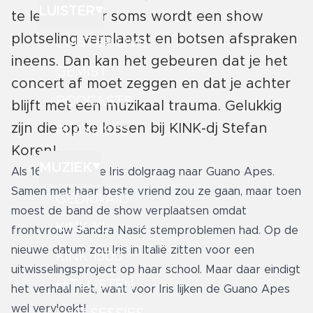
LUISTER
te lezen. Maar soms wordt een show
plotseling verplaatst en botsen afspraken
LUISTER LIVE
ineens. Dan kan het gebeuren dat je het
GEMIST
concert af moet zeggen en dat je achter
PODCASTS
blijft met een muzikaal trauma. Gelukkig
zijn die op te lossen bij KINK-dj Stefan
PLAYLISTS
Koren!
MUZIEK
Als 16-jarige wilde Iris dolgraag naar Guano Apes.
Samen met haar beste vriend zou ze gaan, maar toen
GEDRAAID
moest de band de show verplaatsen omdat
KINK XL
frontvrouw Sandra Nasić stemproblemen had. Op de
nieuwe datum zou Iris in Italië zitten voor een
KINK 1500
uitwisselingsproject op haar school. Maar daar eindigt
HITLIJSTEN
het verhaal niet, want voor Iris lijken de Guano Apes
wel vervloekt!