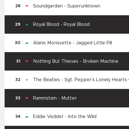
Soundgarden
-
Superunknown
28
Royal Blood
-
Royal Blood
29
Alanis Morissette
-
Jagged Little Pill
30
Nothing But Thieves
-
Broken Machine
31
The Beatles
-
Sgt. Pepper's Lonely Hearts
32
Rammstein
-
Mutter
33
Eddie Vedder
-
Into the Wild
34