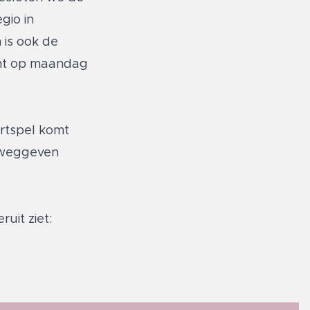
gio in
 is ook de
int op maandag
artspel komt
l weggeven
uit ziet: