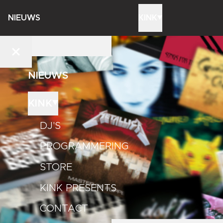
NIEUWS
KINK
NIEUWS
KINK
DJ'S
PROGRAMMERING
STORE
KINK PRESENTS
CONTACT