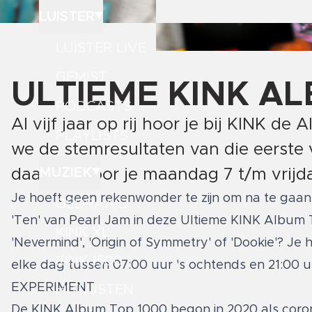
LUISTER
LUISTER LIVE
GEMIST
ULTIEME KINK AL
PODCASTS
Al vijf jaar op rij hoor je bij KINK d
PLAYLISTS
we de stemresultaten van die eerste v
MUZIEK
daarvan hoor je maandag 7 t/m vrijdag
Je hoeft geen rekenwonder te zijn om na te gaan 
GEDRAAID
'Ten' van Pearl Jam in deze Ultieme KINK Album 
KINK XL
'Nevermind', 'Origin of Symmetry' of 'Dookie'? J
KINK 1500
elke dag tussen 07:00 uur 's ochtends en 21:00 u
EXPERIMENT
HITLIJSTEN
De KINK Album Top 1000 begon in 2020 als coro