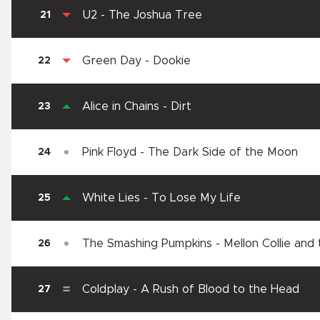
U2
-
The Joshua Tree
21
Green Day
-
Dookie
22
Alice in Chains
-
Dirt
23
Pink Floyd
-
The Dark Side of the Moon
24
White Lies
-
To Lose My Life
25
The Smashing Pumpkins
-
Mellon Collie and 
26
Sadness
Coldplay
-
A Rush of Blood to the Head
27