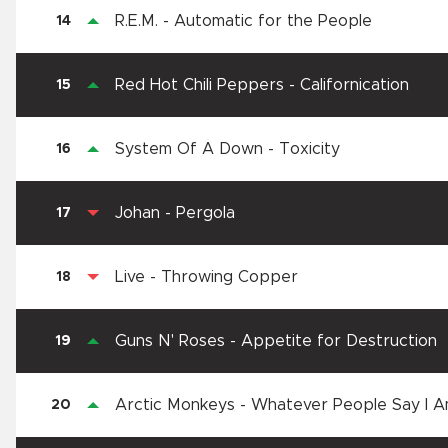
R.E.M.
-
Automatic for the People
14
Red Hot Chili Peppers
-
Californication
15
System Of A Down
-
Toxicity
16
Johan
-
Pergola
17
Live
-
Throwing Copper
18
Guns N' Roses
-
Appetite for Destruction
19
Arctic Monkeys
-
Whatever People Say I Am
20
Not