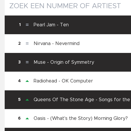
Pearl Jam
-
Ten
1
Nirvana
-
Nevermind
2
Muse
-
Origin of Symmetry
3
Radiohead
-
OK Computer
4
Queens Of The Stone Age
-
Songs for the
5
Oasis
-
(What's the Story) Morning Glory?
6