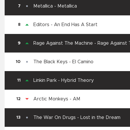
Metallica
-
Metallica
7
Editors
-
An End Has A Start
8
Rage Against The Machine
-
Rage Against 
9
The Black Keys
-
El Camino
10
Linkin Park
-
Hybrid Theory
11
Arctic Monkeys
-
AM
12
The War On Drugs
-
Lost in the Dream
13