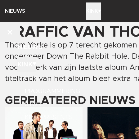
NIEUWS
KINK
TRAFFIC VAN THO
Thom Yorke is op 7 terecht gekomen i
NIEUWS
ondermeer Down The Rabbit Hole. Daa
KINK
vooral werk van zijn laatste album An
titeltrack van het album bleef extra
DJ'S
PROGRAMMERING
GERELATEERD NIEUWS
STORE
KINK PRESENTS
CONTACT