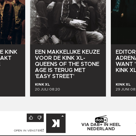
E
KINK
EDITOR
EEN
MAKKELIJKE
KEUZE
PAKT
ADREN
VOOR
DE
KINK
XL-
!
WANT
QUEENS
OF
THE
STONE
KINK
XL
AGE
IS
TERUG
MET
'EASY
STREET'
KINK XL
KINK XL
20 JULI 08:20
29 JUNI 08
VIA DAB+ IN HEEL
NEDERLAND
OPEN IN VENSTER