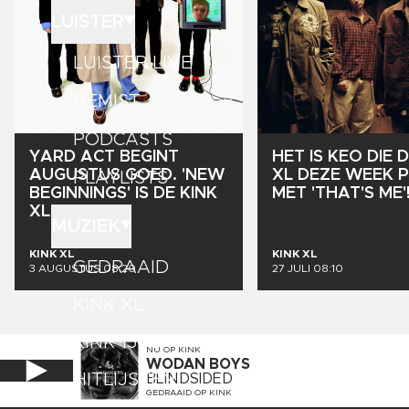
LUISTER
LUISTER LIVE
GEMIST
PODCASTS
YARD
ACT
BEGINT
HET
IS
KEO
DIE
D
AUGUSTUS
GOED.
'NEW
XL
DEZE
WEEK
PLAYLISTS
BEGINNINGS'
IS
DE
KINK
MET
'THAT'S
ME'
XL!
MUZIEK
KINK XL
KINK XL
GEDRAAID
3 AUGUSTUS 08:20
27 JULI 08:10
KINK XL
KINK 1500
NU OP
KINK
WODAN BOYS
HITLIJSTEN
BLINDSIDED
GEDRAAID OP
KINK