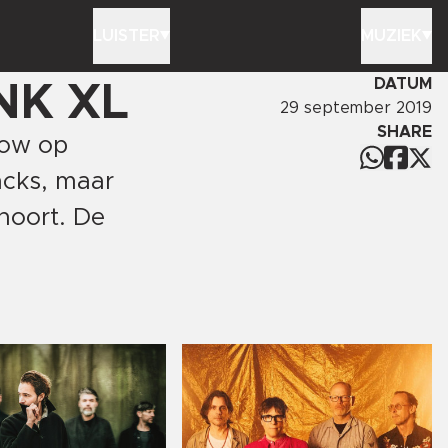
LUISTER
MUZIEK
DATUM
NK XL
29 september 2019
SHARE
how op
acks, maar
jhoort. De