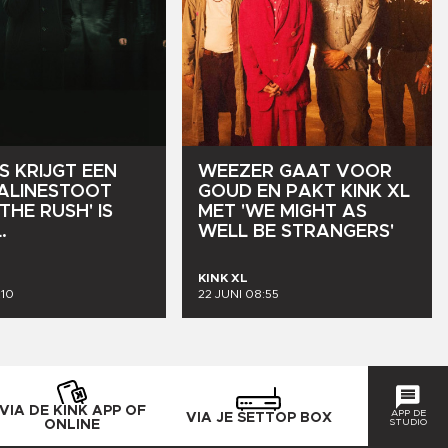
S
KRIJGT
EEN
WEEZER
GAAT
VOOR
ALINESTOOT
GOUD
EN
PAKT
KINK
XL
'THE
RUSH'
IS
MET
'WE
MIGHT
AS
.
WELL
BE
STRANGERS'
KINK XL
:10
22 JUNI 08:55
VIA DE KINK APP OF
APP DE
VIA JE SETTOP BOX
STUDIO
ONLINE