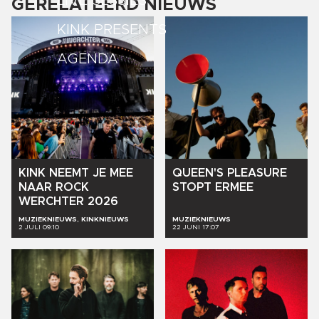
LIVE SESSIES
GERELATEERD NIEUWS
KINK PRESENTS
AGENDA
KINK
NEEMT
JE
MEE
QUEEN'S
PLEASURE
NAAR
ROCK
STOPT
ERMEE
WERCHTER
2026
MUZIEKNIEUWS, KINKNIEUWS
MUZIEKNIEUWS
2 JULI 09:10
22 JUNI 17:07