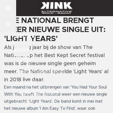
THE NATIONAL BRENGT
WEER NIEUWE SINGLE UIT:
NIEUWS
'LIGHT YEARS'
Als je vorig jaar bij de show van The
KINK
National op het Best Kept Secret festival
DJ'S
was is de nieuwe single geen geheim
meer. The National speelde 'Light Years' al
PROGRAMMERING
in 2018 live daar.
STORE
Een maand na het uitbrengen van 'You Had Your Soul
KINK PRESENTS
With You' heeft The National weer een nieuwe single
uitgebracht, 'Light Years'. De band komt in mei met
CONTACT
het nieuwe album 'I Am Easy To Find', waar ook