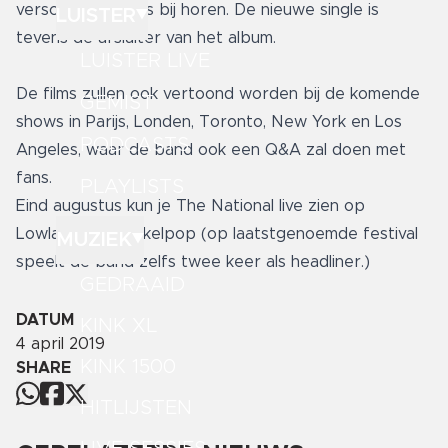
verschillende films bij horen. De nieuwe single is
LUISTER
tevens de afsluiter van het album.
LUISTER LIVE
De films zullen ook vertoond worden bij de komende
GEMIST
shows in Parijs, Londen, Toronto, New York en Los
PODCASTS
Angeles, waar de band ook een Q&A zal doen met
fans.
PLAYLISTS
Eind augustus kun je The National live zien op
Lowlands en Pukkelpop (op laatstgenoemde festival
MUZIEK
speelt de band zelfs twee keer als headliner.)
GEDRAAID
DATUM
KINK XL
4 april 2019
KINK 1500
SHARE
HITLIJSTEN