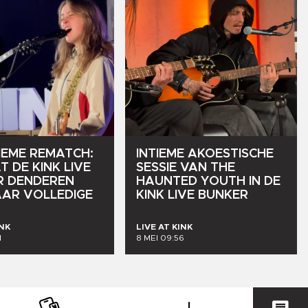
IEME
REMATCH:
INTIEME
AKOESTISCHE
AT
DE
KINK
LIVE
SESSIE
VAN
THE
R
DENDEREN
HAUNTED
YOUTH
IN
DE
AAR
VOLLEDIGE
KINK
LIVE
BUNKER
INK
LIVE AT KINK
1
8 MEI 09:56