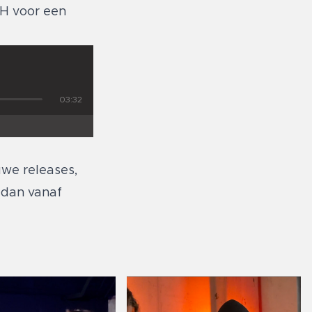
H voor een
03:32
uwe releases,
r dan vanaf