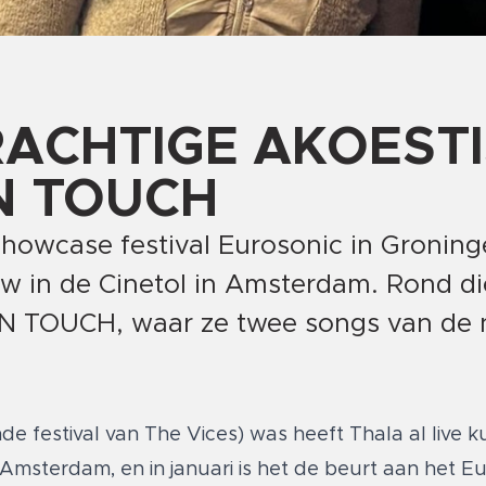
RACHTIGE AKOEST
IN TOUCH
showcase festival Eurosonic in Gronin
ow in de Cinetol in Amsterdam. Rond d
K IN TOUCH, waar ze twee songs van de
nde festival van The Vices) was heeft Thala al live k
sterdam, en in januari is het de beurt aan het Eur