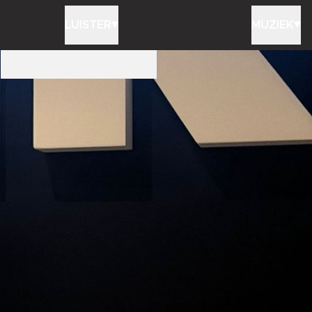
LUISTER
MUZIEK