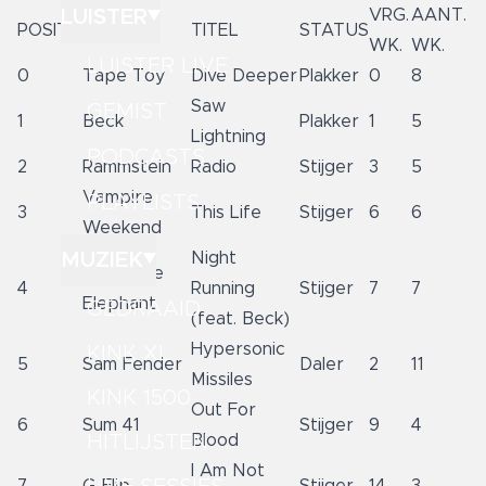
LUISTER
VRG.
AANT.
POSITIE
ARTIEST
TITEL
STATUS
WK.
WK.
LUISTER LIVE
0
Tape Toy
Dive Deeper
Plakker
0
8
Saw
GEMIST
1
Beck
Plakker
1
5
Lightning
PODCASTS
2
Rammstein
Radio
Stijger
3
5
Vampire
PLAYLISTS
3
This Life
Stijger
6
6
Weekend
MUZIEK
Night
Cage The
4
Running
Stijger
7
7
Elephant
GEDRAAID
(feat. Beck)
Hypersonic
KINK XL
5
Sam Fender
Daler
2
11
Missiles
KINK 1500
Out For
6
Sum 41
Stijger
9
4
HITLIJSTEN
Blood
I Am Not