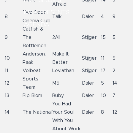
LIVE SESSIES
7
G-Flip
Stijger
14
3
Afraid
KINK PRESENTS
Two Door
8
Talk
Daler
4
9
Cinema Club
AGENDA
Catfish &
9
The
2All
Stijger
15
5
Bottlemen
Anderson.
Make It
10
Stijger
11
5
Paak
Better
11
Volbeat
Leviathan
Stijger
17
2
Sports
12
M5
Daler
5
14
Team
13
Pip Blom
Ruby
Daler
10
7
You Had
14
The National
Your Soul
Daler
8
12
With You
About Work