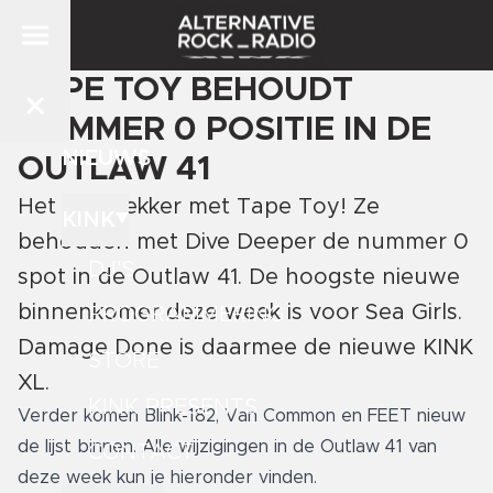
TAPE TOY BEHOUDT
NUMMER 0 POSITIE IN DE
NIEUWS
OUTLAW 41
Het gaat lekker met Tape Toy! Ze
KINK
behouden met Dive Deeper de nummer 0
DJ'S
spot in de Outlaw 41. De hoogste nieuwe
binnenkomer deze week is voor Sea Girls.
PROGRAMMERING
Damage Done is daarmee de nieuwe KINK
STORE
XL.
KINK PRESENTS
Verder komen Blink-182, Van Common en FEET nieuw
de lijst binnen. Alle wijzigingen in de Outlaw 41 van
CONTACT
deze week kun je hieronder vinden.