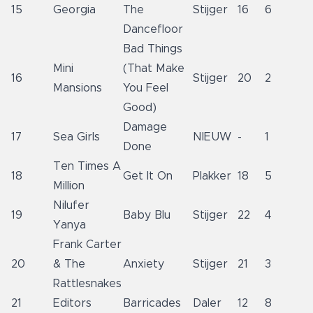
15
Georgia
The
Stijger
16
6
Dancefloor
Bad Things
Mini
(That Make
16
Stijger
20
2
Mansions
You Feel
Good)
Damage
17
Sea Girls
NIEUW
-
1
Done
Ten Times A
18
Get It On
Plakker
18
5
Million
Nilufer
19
Baby Blu
Stijger
22
4
Yanya
Frank Carter
20
& The
Anxiety
Stijger
21
3
Rattlesnakes
21
Editors
Barricades
Daler
12
8