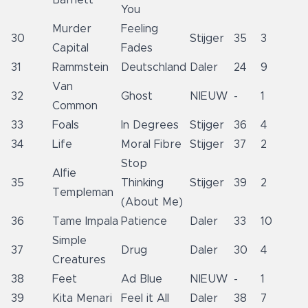
Barnett
You
Murder
Feeling
30
Stijger
35
3
Capital
Fades
31
Rammstein
Deutschland
Daler
24
9
Van
32
Ghost
NIEUW
-
1
Common
33
Foals
In Degrees
Stijger
36
4
34
Life
Moral Fibre
Stijger
37
2
Stop
Alfie
35
Thinking
Stijger
39
2
Templeman
(About Me)
36
Tame Impala
Patience
Daler
33
10
Simple
37
Drug
Daler
30
4
Creatures
38
Feet
Ad Blue
NIEUW
-
1
39
Kita Menari
Feel it All
Daler
38
7