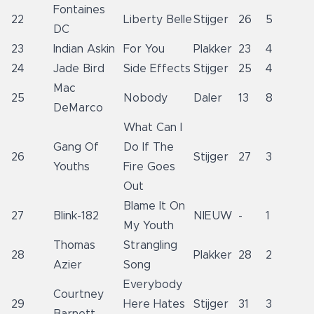
Fontaines
22
Liberty Belle
Stijger
26
5
DC
23
Indian Askin
For You
Plakker
23
4
24
Jade Bird
Side Effects
Stijger
25
4
Mac
25
Nobody
Daler
13
8
DeMarco
What Can I
Gang Of
Do If The
26
Stijger
27
3
Youths
Fire Goes
Out
Blame It On
27
Blink-182
NIEUW
-
1
My Youth
Thomas
Strangling
28
Plakker
28
2
Azier
Song
Everybody
Courtney
29
Here Hates
Stijger
31
3