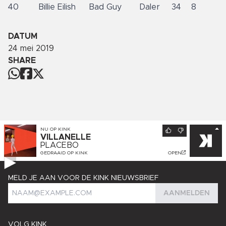
40
Billie Eilish
Bad Guy
Daler
34
8
DATUM
24 mei 2019
SHARE
NU OP
KINK
VILLANELLE
PLACEBO
GEDRAAID OP
KINK
OPEN
MELD JE AAN VOOR DE KINK NIEUWSBRIEF
AANMELDEN
VOLG KINK