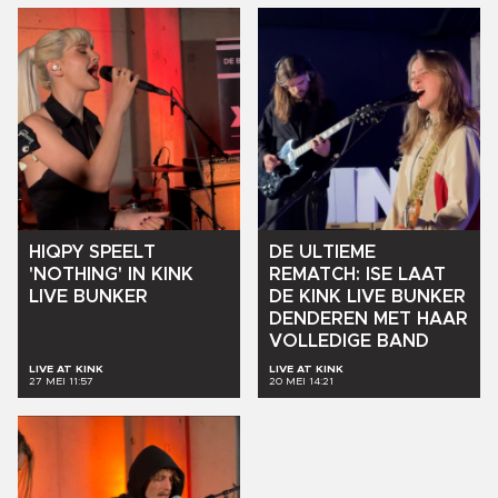
HIQPY
SPEELT
DE
ULTIEME
'NOTHING'
IN
KINK
REMATCH:
ISE
LAAT
LIVE
BUNKER
DE
KINK
LIVE
BUNKER
DENDEREN
MET
HAAR
VOLLEDIGE
BAND
LIVE AT KINK
LIVE AT KINK
27 MEI 11:57
20 MEI 14:21