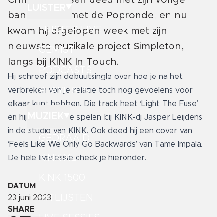
Chris Berendsen deed met zijn vorige
LUISTER
band al mee met de Popronde, en nu
LUISTER LIVE
kwam hij afgelopen week met zijn
nieuwste muzikale project Simpleton,
GEMIST
langs bij KINK In Touch.
PODCASTS
Hij schreef zijn debuutsingle over hoe je na het
PLAYLISTS
verbreken van je relatie toch nog gevoelens voor
elkaar kunt hebben. Die track heet ‘Light The Fuse’
MUZIEK
en hij kwam ‘m live spelen bij KINK-dj Jasper Leijdens
in de studio van KINK. Ook deed hij een cover van
GEDRAAID
‘Feels Like We Only Go Backwards’ van Tame Impala.
KINK XL
De hele livesessie check je hieronder.
KINK 1500
DATUM
HITLIJSTEN
23 juni 2023
SHARE