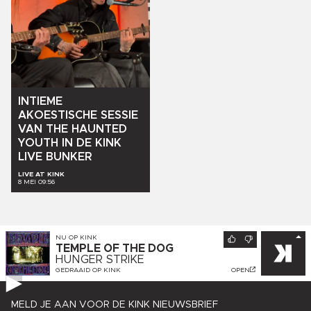
INTIEME
AKOESTISCHE
SESSIE
VAN
THE
HAUNTED
YOUTH
IN
DE
KINK
LIVE
BUNKER
LIVE AT KINK
8 MEI 09:56
NU OP
KINK
TEMPLE OF THE DOG
HUNGER STRIKE
GEDRAAID OP
KINK
OPEN
MELD JE AAN VOOR DE KINK NIEUWSBRIEF