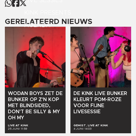
LIVE SESSIES
KINK PRESENTS
GERELATEERD NIEUWS
AGENDA
WODAN
BOYS
ZET
DE
DE
KINK
LIVE
BUNKER
BUNKER
OP
Z'N
KOP
KLEURT
POM-ROZE
MET
BLINDSIDED,
VOOR
FIJNE
DON'T
BE
SILLY
&
MY
LIVESESSIE
OH
MY
LIVE AT KINK
GEMIST, LIVE AT KINK
25 JUNI 11:59
4 JUNI 14:03