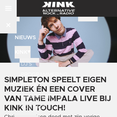
NIEUWS
KINK
DJ'S
PROGRAMMERING
SIMPLETON SPEELT EIGEN
STORE
MUZIEK ÉN EEN COVER
KINK PRESENTS
VAN TAME IMPALA LIVE BIJ
KINK IN TOUCH!
CONTACT