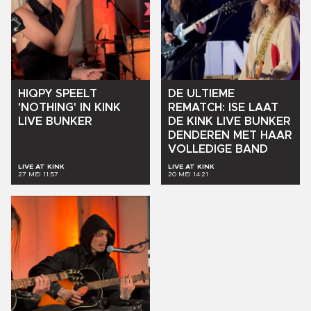
HIQPY
SPEELT
DE
ULTIEME
'NOTHING'
IN
KINK
REMATCH:
ISE
LAAT
LIVE
BUNKER
DE
KINK
LIVE
BUNKER
DENDEREN
MET
HAAR
VOLLEDIGE
BAND
LIVE AT KINK
LIVE AT KINK
27 MEI 11:57
20 MEI 14:21