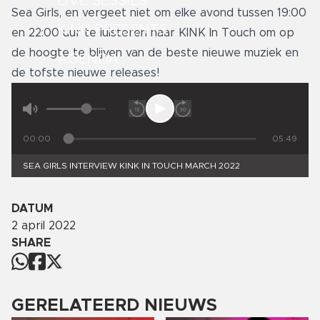
LIVE SESSIES
Sea Girls, en vergeet niet om elke avond tussen 19:00
KINK PRESENTS
en 22:00 uur te luisteren naar KINK In Touch om op
de hoogte te blijven van de beste nieuwe muziek en
AGENDA
de tofste nieuwe releases!
00:00
05:49
SEA GIRLS INTERVIEW KINK IN TOUCH MARCH 2022
DATUM
2 april 2022
SHARE
GERELATEERD NIEUWS