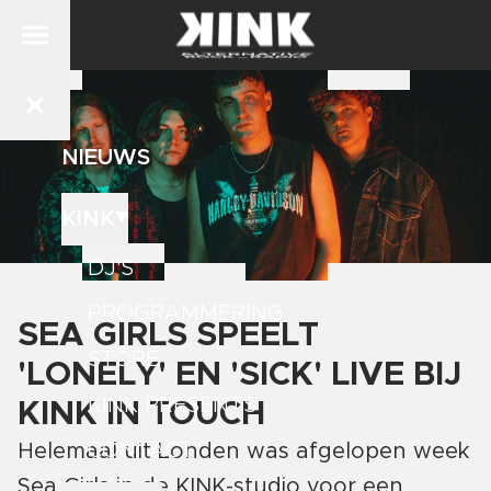
NIEUWS
KINK
DJ'S
PROGRAMMERING
SEA GIRLS SPEELT
STORE
'LONELY' EN 'SICK' LIVE BIJ
KINK PRESENTS
KINK IN TOUCH
CONTACT
Helemaal uit Londen was afgelopen week
Sea Girls in de KINK-studio voor een