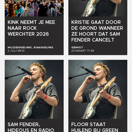
KINK
NEEMT
JE
MEE
KRISTIE
GAAT
DOOR
NAAR
ROCK
DE
GROND
WANNEER
WERCHTER
2026
ZE
HOORT
DAT
SAM
FENDER
CANCELT
MUZIEKNIEUWS, KINKNIEUWS
GEMIST
2 JULI 09:10
23 MAART 17:45
SAM
FENDER,
FLOOR
STAAT
HIDEOUS
EN
RADIO
HUILEND
BIJ
GREEN