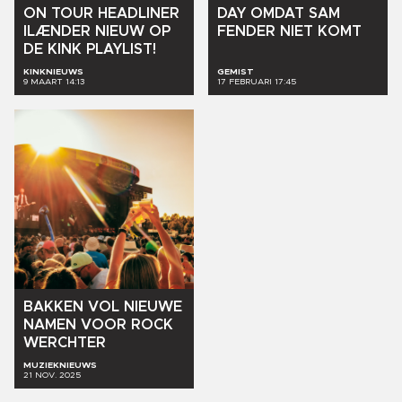
ON
TOUR
HEADLINER
DAY
OMDAT
SAM
ILÆNDER
NIEUW
OP
FENDER
NIET
KOMT
DE
KINK
PLAYLIST!
KINKNIEUWS
GEMIST
9 MAART 14:13
17 FEBRUARI 17:45
BAKKEN
VOL
NIEUWE
NAMEN
VOOR
ROCK
WERCHTER
MUZIEKNIEUWS
21 NOV. 2025