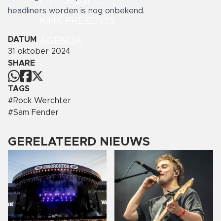
LIVE SESSIES
headliners worden is nog onbekend.
KINK PRESENTS
DATUM
AGENDA
31 oktober 2024
SHARE
TAGS
#
Rock Werchter
#
Sam Fender
GERELATEERD NIEUWS