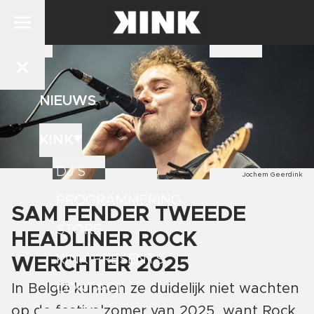
NIEUWS
KINK
DJ'S
Jochem Geerdink
PROGRAMMERING
SAM FENDER TWEEDE
STORE
HEADLINER ROCK
KINK PRESENTS
WERCHTER 2025
CONTACT
In België kunnen ze duidelijk niet wachten
op de festivalzomer van 2025, want Rock