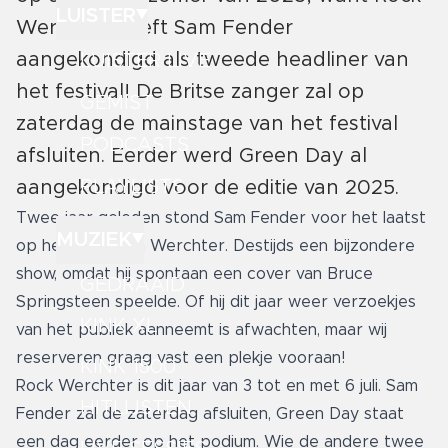
LUISTER
Werchter heeft Sam Fender
aangekondigd als tweede headliner van
LUISTER LIVE
het festival! De Britse zanger zal op
GEMIST
zaterdag de mainstage van het festival
PODCASTS
afsluiten. Eerder werd Green Day al
PLAYLISTS
aangekondigd voor de editie van 2025.
Twee jaar geleden stond Sam Fender voor het laatst
MUZIEK
op het festival in Werchter. Destijds een bijzondere
show, omdat hij spontaan een cover van Bruce
GEDRAAID
Springsteen speelde. Of hij dit jaar weer verzoekjes
KINK XL
van het publiek aanneemt is afwachten, maar wij
reserveren graag vast een plekje vooraan!
KINK 1500
Rock Werchter is dit jaar van 3 tot en met 6 juli. Sam
HITLIJSTEN
Fender zal de zaterdag afsluiten, Green Day staat
een dag eerder op het podium. Wie de andere twee