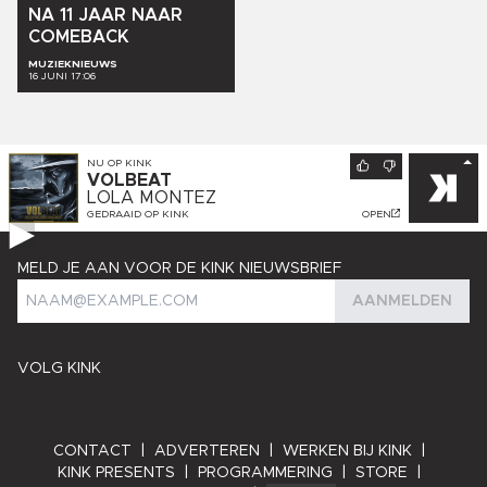
NA
11
JAAR
NAAR
COMEBACK
MUZIEKNIEUWS
16 JUNI 17:06
NU OP
KINK
VOLBEAT
LOLA MONTEZ
GEDRAAID OP
KINK
OPEN
MELD JE AAN VOOR DE KINK NIEUWSBRIEF
AANMELDEN
VOLG KINK
CONTACT
|
ADVERTEREN
|
WERKEN BIJ KINK
|
KINK PRESENTS
|
PROGRAMMERING
|
STORE
|