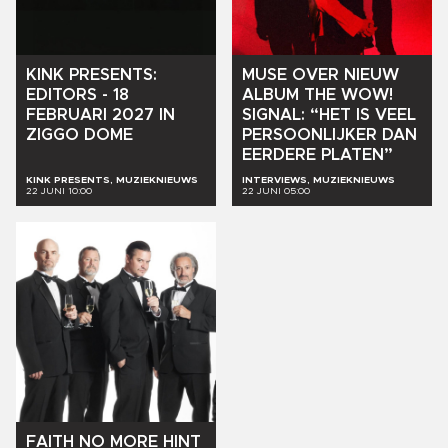
KINK
PRESENTS:
MUSE
OVER
NIEUW
EDITORS
-
18
ALBUM
THE
WOW!
FEBRUARI
2027
IN
SIGNAL:
“HET
IS
VEEL
ZIGGO
DOME
PERSOONLIJKER
DAN
EERDERE
PLATEN”
KINK PRESENTS, MUZIEKNIEUWS
INTERVIEWS, MUZIEKNIEUWS
22 JUNI 10:00
22 JUNI 05:00
FAITH
NO
MORE
HINT