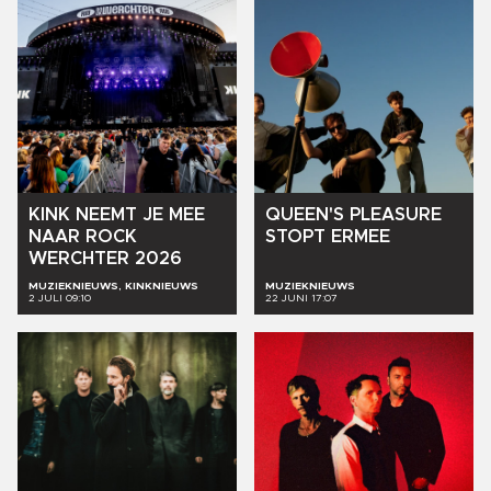
KINK
NEEMT
JE
MEE
QUEEN'S
PLEASURE
NAAR
ROCK
STOPT
ERMEE
WERCHTER
2026
MUZIEKNIEUWS, KINKNIEUWS
MUZIEKNIEUWS
2 JULI 09:10
22 JUNI 17:07