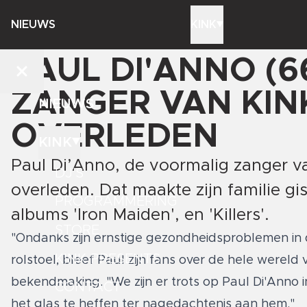
NIEUWS
KINK
PAUL DI'ANNO (6
ZANGER VAN KINK
NIEUWS
OVERLEDEN
KINK
Paul Di’Anno, de voormalig zanger van
DJ'S
overleden. Dat maakte zijn familie g
PROGRAMMERING
albums 'Iron Maiden', en 'Killers'.
STORE
"Ondanks zijn ernstige gezondheidsproblemen in 
KINK PRESENTS
rolstoel, bleef Paul zijn fans over de hele werel
bekendmaking. "We zijn er trots op Paul Di'Anno 
CONTACT
het glas te heffen ter nagedachtenis aan hem."