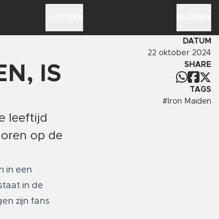
LUISTER
MUZIEK
DATUM
22 oktober 2024
SHARE
N, IS
TAGS
#
Iron Maiden
 leeftijd
horen op de
n in een
staat in de
en zijn fans