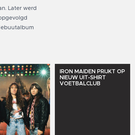
an. Later werd
n opgevolgd
 debuutalbum
IRON
MAIDEN
PRIJKT
OP
NIEUW
UIT-SHIRT
VOETBALCLUB