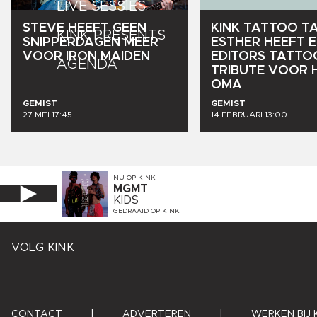
LIVE SESSIES
STEVE
HEEFT
GEEN
KINK
TATTOO
TA
KINK PRESENTS
SNIPPERDAGEN
MEER
ESTHER
HEEFT
E
VOOR
IRON
MAIDEN
EDITORS
TATTO
AGENDA
TRIBUTE
VOOR
OMA
GEMIST
GEMIST
27 MEI 17:45
14 FEBRUARI 13:00
NU OP
KINK
MGMT
KIDS
GEDRAAID OP
KINK
VOLG KINK
CONTACT
|
ADVERTEREN
|
WERKEN BIJ 