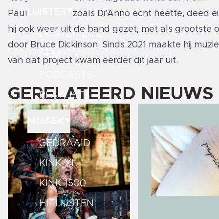
LUISTER
Paul Andrews, zoals Di'Anno echt heette, deed ei
hij ook weer uit de band gezet, met als grootste
LUISTER LIVE
door Bruce Dickinson. Sinds 2021 maakte hij muz
GEMIST
van dat project kwam eerder dit jaar uit.
PODCASTS
GERELATEERD NIEUWS
PLAYLISTS
MUZIEK
GEDRAAID
KINK XL
KINK 1500
HITLIJSTEN