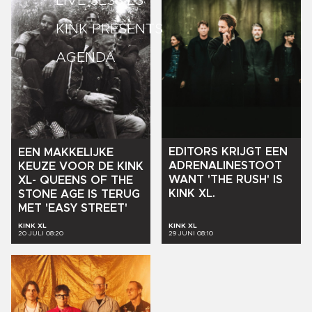
LIVE SESSIES
KINK PRESENTS
AGENDA
EDITORS
KRIJGT
EEN
EEN
MAKKELIJKE
ADRENALINESTOOT
KEUZE
VOOR
DE
KINK
WANT
'THE
RUSH'
IS
XL-
QUEENS
OF
THE
KINK
XL.
STONE
AGE
IS
TERUG
MET
'EASY
STREET'
KINK XL
KINK XL
20 JULI 08:20
29 JUNI 08:10