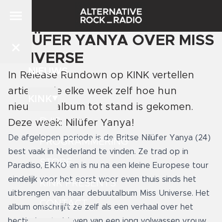
NILÜFER YANYA OVER MISS
UNIVERSE
NIEUWS
In Release Rundown op KINK vertellen
artiesten je elke week zelf hoe hun
KINK
nieuwste album tot stand is gekomen.
DJ'S
Deze week: Nilüfer Yanya!
De afgelopen periode is de Britse Nilüfer Yanya (24)
PROGRAMMERING
best vaak in Nederland te vinden. Ze trad op in
STORE
Paradiso, EKKO en is nu na een kleine Europese tour
eindelijk voor het eerst weer even thuis sinds het
KINK PRESENTS
uitbrengen van haar debuutalbum Miss Universe. Het
CONTACT
album omschrijft ze zelf als een verhaal over het
hectische stadsleven van een jong volwassen vrouw,