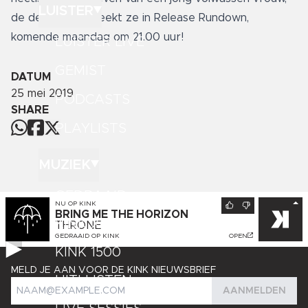
LUISTER
de details bespreekt ze in Release Rundown,
komende maandag om 21.00 uur!
LUISTER LIVE
GEMIST
DATUM
25 mei 2019
PODCASTS
SHARE
PLAYLISTS
MUZIEK
GEDRAAID
NU OP
KINK
BRING ME THE HORIZON
KINK XL
THRONE
GEDRAAID OP
KINK
OPEN
KINK 1500
MELD JE AAN VOOR DE KINK NIEUWSBRIEF
HITLIJSTEN
AANMELDEN